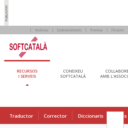
Notícies
Esdeveniments
Premsa
Fòrums
RECURSOS
CONEIXEU
COL·LABOR
I SERVEIS
SOFTCATALÀ
AMB L'ASSOCI
Traductor
Corrector
Diccionaris
Eines