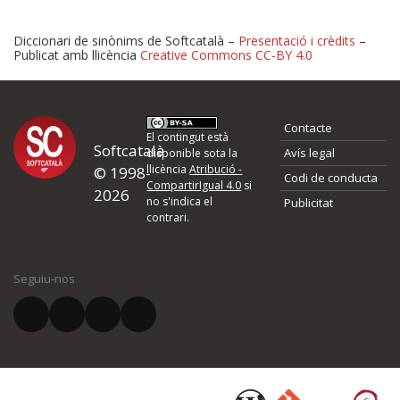
Diccionari de sinònims de Softcatalà –
Presentació i crèdits
–
Publicat amb llicència
Creative Commons CC-BY 4.0
Proposeu-nos millores o 
Contacte
d'errors
El contingut està
Softcatalà
Avís legal
disponible sota la
llicència
Atribució -
© 1998-
Codi de conducta
Si heu trobat un error o voleu proposar alguna millora, ompliu els ca
CompartirIgual 4.0
si
2026
quina és la millora que proposeu o l'error del qual voleu informar-no
no s'indica el
Publicitat
contrari.
El vostre nom *
Seguiu-nos
El vostre correu electrònic *
Què proposeu?