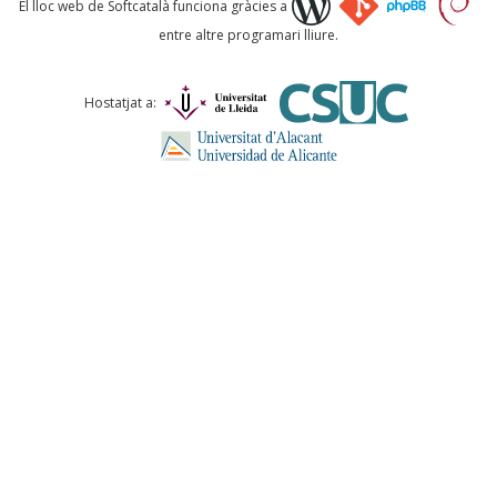
El lloc web de Softcatalà funciona gràcies a
entre altre programari lliure.
Comentari *
Hostatjat a:
ENVIA