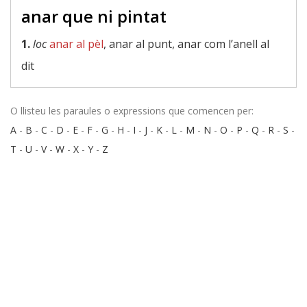
anar que ni pintat
1.
loc
anar al pèl
, anar al punt, anar com l’anell al
dit
O llisteu les paraules o expressions que comencen per:
A
-
B
-
C
-
D
-
E
-
F
-
G
-
H
-
I
-
J
-
K
-
L
-
M
-
N
-
O
-
P
-
Q
-
R
-
S
-
T
-
U
-
V
-
W
-
X
-
Y
-
Z