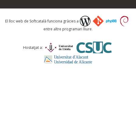
Què proposeu?
El lloc web de Softcatalà funciona gràcies a
entre altre programari lliure.
Comentari *
Hostatjat a:
ENVIA