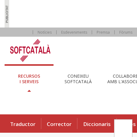
Notícies
Esdeveniments
Premsa
Fòrums
RECURSOS
CONEIXEU
COL·LABOR
I SERVEIS
SOFTCATALÀ
AMB L'ASSOCI
Traductor
Corrector
Diccionaris
Eines