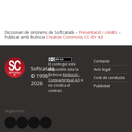
Diccionari de sinònims de Softcatalà –
Presentació i crèdits
–
Publicat amb llicència
Creative Commons CC-BY 4.0
Proposeu-nos millores o 
Contacte
d'errors
El contingut està
Softcatalà
Avís legal
disponible sota la
llicència
Atribució -
© 1998-
Codi de conducta
Si heu trobat un error o voleu proposar alguna millora, ompliu els ca
CompartirIgual 4.0
si
2026
quina és la millora que proposeu o l'error del qual voleu informar-no
no s'indica el
Publicitat
contrari.
El vostre nom *
Seguiu-nos
El vostre correu electrònic *