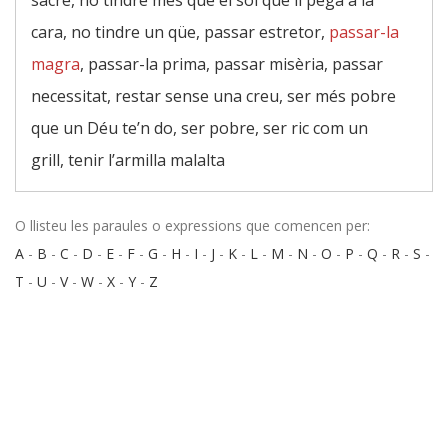
sacre, no tindre més que el sol que li pega a la
cara, no tindre un qüe, passar estretor,
passar-la
magra
, passar-la prima, passar misèria, passar
necessitat, restar sense una creu, ser més pobre
que un Déu te’n do, ser pobre, ser ric com un
grill, tenir l’armilla malalta
O llisteu les paraules o expressions que comencen per:
A
-
B
-
C
-
D
-
E
-
F
-
G
-
H
-
I
-
J
-
K
-
L
-
M
-
N
-
O
-
P
-
Q
-
R
-
S
-
T
-
U
-
V
-
W
-
X
-
Y
-
Z