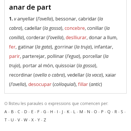
anar de part
1.
v
anyellar (
l’ovella
), bessonar, cabridar (
la
cabra
), cadellar (
la gossa
),
concebre
, conillar (
la
conilla
), corderar (
l’ovella
),
deslliurar
, donar a llum,
fer
, gatinar (
la gata
), gorrinar (
la truja
), infantar,
parir
, parterejar, pollinar (
l’egua
), porcellar (
la
truja
), portar al món, quissoiar (
la gossa
),
recordinar (
ovella o cabra
), vedellar (
la vaca
), xaiar
(
l’ovella
),
desocupar
(
col·loquial
),
fillar
(
antic
)
O llisteu les paraules o expressions que comencen per:
A
-
B
-
C
-
D
-
E
-
F
-
G
-
H
-
I
-
J
-
K
-
L
-
M
-
N
-
O
-
P
-
Q
-
R
-
S
-
T
-
U
-
V
-
W
-
X
-
Y
-
Z