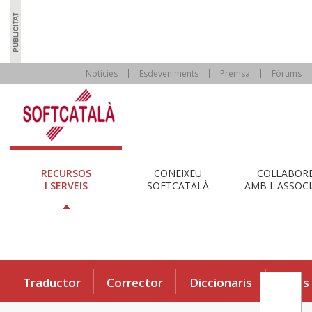
Notícies
Esdeveniments
Premsa
Fòrums
RECURSOS
CONEIXEU
COL·LABOR
I SERVEIS
SOFTCATALÀ
AMB L'ASSOCI
Traductor
Corrector
Diccionaris
Eines