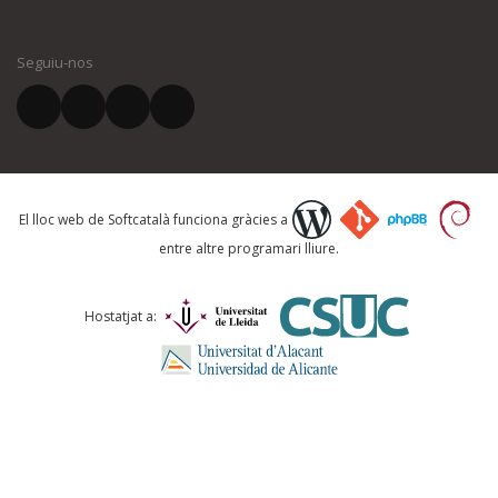
El vostre nom *
Seguiu-nos
El vostre correu electrònic *
Què proposeu?
El lloc web de Softcatalà funciona gràcies a
entre altre programari lliure.
Comentari *
Hostatjat a: