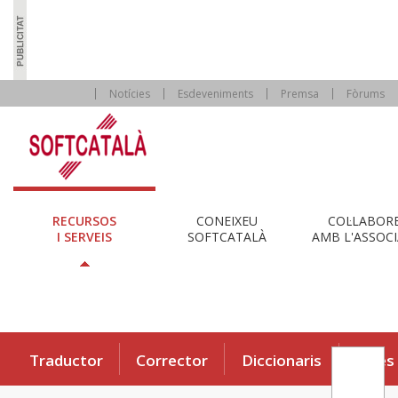
Notícies
Esdeveniments
Premsa
Fòrums
RECURSOS
CONEIXEU
COL·LABOR
I SERVEIS
SOFTCATALÀ
AMB L'ASSOCI
Traductor
Corrector
Diccionaris
Eines