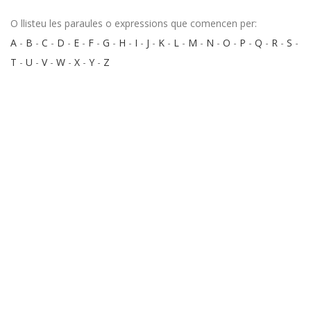
O llisteu les paraules o expressions que comencen per:
A
-
B
-
C
-
D
-
E
-
F
-
G
-
H
-
I
-
J
-
K
-
L
-
M
-
N
-
O
-
P
-
Q
-
R
-
S
-
T
-
U
-
V
-
W
-
X
-
Y
-
Z