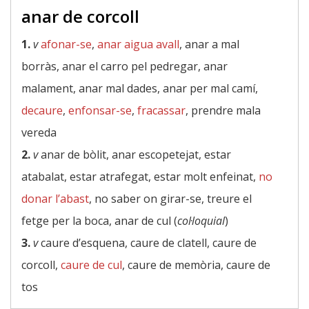
anar de corcoll
1.
v
afonar-se
,
anar aigua avall
, anar a mal
borràs, anar el carro pel pedregar, anar
malament, anar mal dades, anar per mal camí,
decaure
,
enfonsar-se
,
fracassar
, prendre mala
vereda
2.
v
anar de bòlit, anar escopetejat, estar
atabalat, estar atrafegat, estar molt enfeinat,
no
donar l’abast
, no saber on girar-se, treure el
fetge per la boca, anar de cul (
col·loquial
)
3.
v
caure d’esquena, caure de clatell, caure de
corcoll,
caure de cul
, caure de memòria, caure de
tos