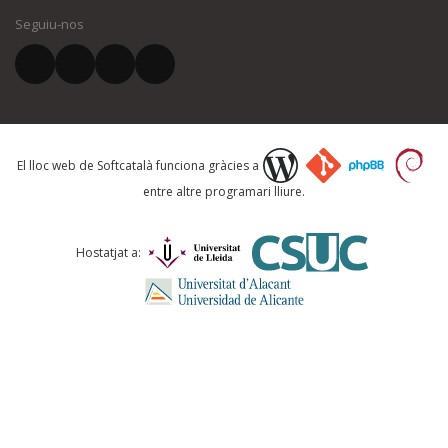
Seguiu-nos
El vostre correu electrònic *
Què proposeu?
El lloc web de Softcatalà funciona gràcies a
entre altre programari lliure.
Comentari *
Hostatjat a: