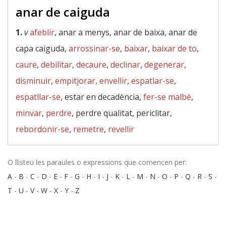
anar de caiguda
1.
v
afeblir
, anar a menys, anar de baixa, anar de
capa caiguda,
arrossinar-se
,
baixar
,
baixar de to
,
caure
,
debilitar
,
decaure
,
declinar
,
degenerar
,
disminuir
,
empitjorar
,
envellir
,
espatlar-se
,
espatllar-se
, estar en decadència,
fer-se malbé
,
minvar
,
perdre
, perdre qualitat, periclitar,
rebordonir-se
,
remetre
,
revellir
O llisteu les paraules o expressions que comencen per:
A
-
B
-
C
-
D
-
E
-
F
-
G
-
H
-
I
-
J
-
K
-
L
-
M
-
N
-
O
-
P
-
Q
-
R
-
S
-
T
-
U
-
V
-
W
-
X
-
Y
-
Z