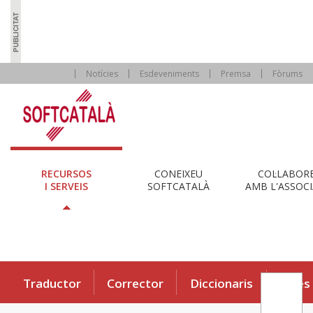
Notícies
Esdeveniments
Premsa
Fòrums
RECURSOS
CONEIXEU
COL·LABOR
I SERVEIS
SOFTCATALÀ
AMB L'ASSOCI
Traductor
Corrector
Diccionaris
Eines