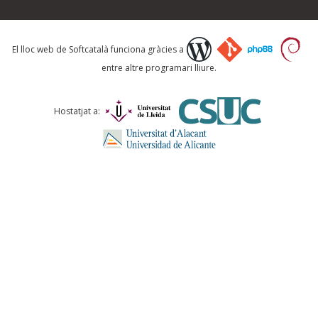
Què proposeu?
El lloc web de Softcatalà funciona gràcies a
entre altre programari lliure.
Comentari *
Hostatjat a:
ENVIA