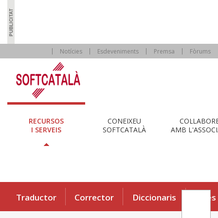
Notícies
Esdeveniments
Premsa
Fòrums
RECURSOS
CONEIXEU
COL·LABOR
I SERVEIS
SOFTCATALÀ
AMB L'ASSOCI
Traductor
Corrector
Diccionaris
Eines