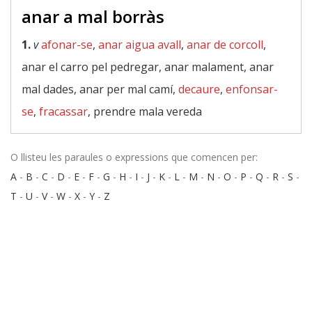
anar a mal borràs
1.
v
afonar-se
,
anar aigua avall
,
anar de corcoll
,
anar el carro pel pedregar, anar malament, anar
mal dades, anar per mal camí,
decaure
,
enfonsar-
se
,
fracassar
, prendre mala vereda
O llisteu les paraules o expressions que comencen per:
A
-
B
-
C
-
D
-
E
-
F
-
G
-
H
-
I
-
J
-
K
-
L
-
M
-
N
-
O
-
P
-
Q
-
R
-
S
-
T
-
U
-
V
-
W
-
X
-
Y
-
Z