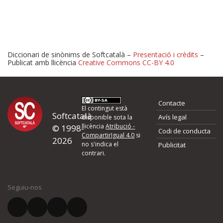
Diccionari de sinònims de Softcatalà –
Presentació i crèdits
–
Publicat amb llicència
Creative Commons CC-BY 4.0
Proposeu-nos millores o 
Contacte
d'errors
El contingut està
Softcatalà
Avís legal
disponible sota la
llicència
Atribució -
© 1998-
Codi de conducta
Si heu trobat un error o voleu proposar alguna millora, ompliu els ca
CompartirIgual 4.0
si
2026
quina és la millora que proposeu o l'error del qual voleu informar-no
no s'indica el
Publicitat
contrari.
El vostre nom *
Seguiu-nos
El vostre correu electrònic *