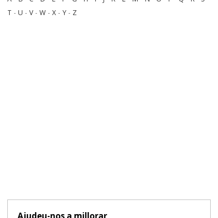
T
-
U
-
V
-
W
-
X
-
Y
-
Z
Ajudeu-nos a millorar