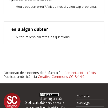
Heu trobat un error? Aviseu-nos si veieu cap problema.
Teniu algun dubte?
Al fòrum resolem totes les qüestions.
Diccionari de sinònims de Softcatalà –
Presentació i crèdits
–
Publicat amb llicència
Creative Commons CC-BY 4.0
Proposeu-nos millores o 
Contacte
d'errors
El contingut està
Softcatalà
Avís legal
disponible sota la
llicència
Atribució -