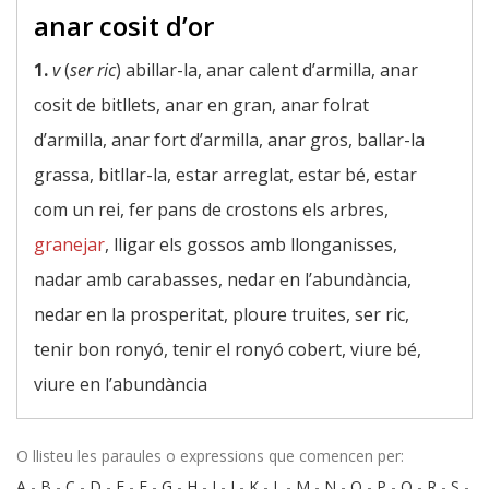
anar cosit d’or
1.
v
(
ser ric
) abillar-la, anar calent d’armilla, anar
cosit de bitllets, anar en gran, anar folrat
d’armilla, anar fort d’armilla, anar gros, ballar-la
grassa, bitllar-la, estar arreglat, estar bé, estar
com un rei, fer pans de crostons els arbres,
granejar
, lligar els gossos amb llonganisses,
nadar amb carabasses, nedar en l’abundància,
nedar en la prosperitat, ploure truites, ser ric,
tenir bon ronyó, tenir el ronyó cobert, viure bé,
viure en l’abundància
O llisteu les paraules o expressions que comencen per:
A
-
B
-
C
-
D
-
E
-
F
-
G
-
H
-
I
-
J
-
K
-
L
-
M
-
N
-
O
-
P
-
Q
-
R
-
S
-