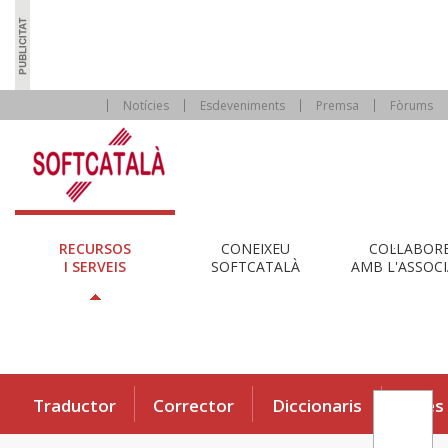
Notícies
Esdeveniments
Premsa
Fòrums
RECURSOS
CONEIXEU
COL·LABOR
I SERVEIS
SOFTCATALÀ
AMB L'ASSOCI
Traductor
Corrector
Diccionaris
Eines