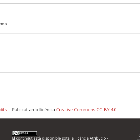
lema.
dits
– Publicat amb llicència
Creative Commons CC-BY 4.0
nformeu d'errors
El contingut està disponible sota la llicència
Atribució -