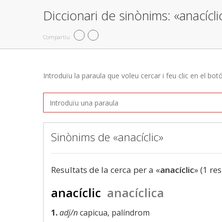
Diccionari de sinònims: «anacícli
Compartiu
Introduïu la paraula que voleu cercar i feu clic en el bot
Sinònims de «anacíclic»
Resultats de la cerca per a «
anacíclic
» (1 res
anacíclic
anacíclica
1.
adj/n
capicua, palíndrom