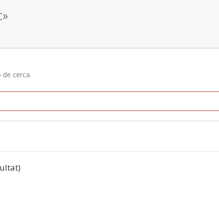
c»
ó de cerca.
ultat)