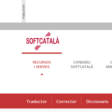
RECURSOS
CONEIXEU
I SERVEIS
SOFTCATALÀ
AMB
Traductor
Corrector
Diccionaris