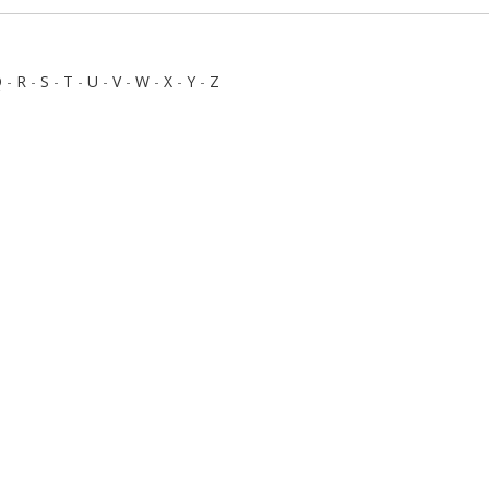
Q
-
R
-
S
-
T
-
U
-
V
-
W
-
X
-
Y
-
Z