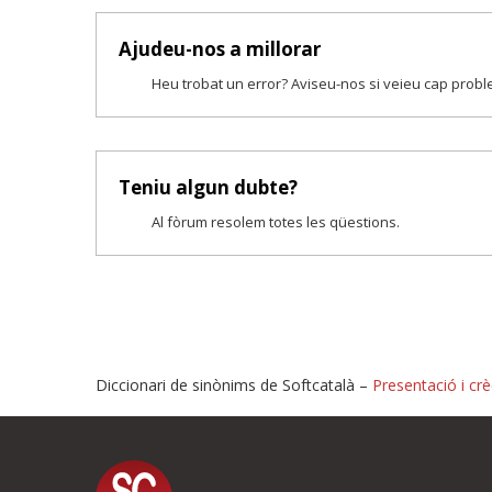
Ajudeu-nos a millorar
Heu trobat un error? Aviseu-nos si veieu cap prob
Teniu algun dubte?
Al fòrum resolem totes les qüestions.
Diccionari de sinònims de Softcatalà –
Presentació i crè
Proposeu-nos millores o i