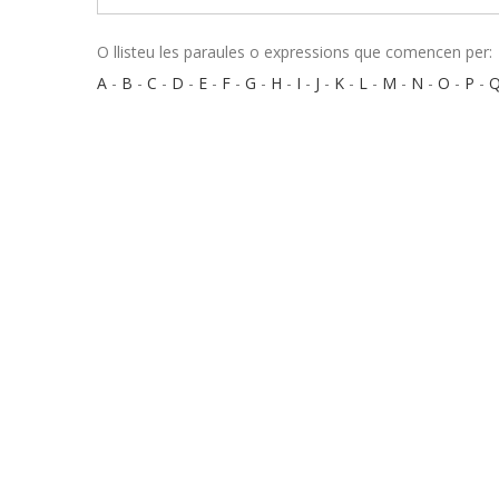
O llisteu les paraules o expressions que comencen per:
A
-
B
-
C
-
D
-
E
-
F
-
G
-
H
-
I
-
J
-
K
-
L
-
M
-
N
-
O
-
P
-