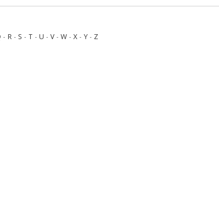
Q
-
R
-
S
-
T
-
U
-
V
-
W
-
X
-
Y
-
Z