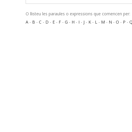
O llisteu les paraules o expressions que comencen per:
A
-
B
-
C
-
D
-
E
-
F
-
G
-
H
-
I
-
J
-
K
-
L
-
M
-
N
-
O
-
P
-