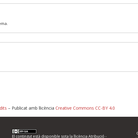
lema.
dits
– Publicat amb llicència
Creative Commons CC-BY 4.0
nformeu d'errors
El contingut està disponible sota la llicència
Atribució -