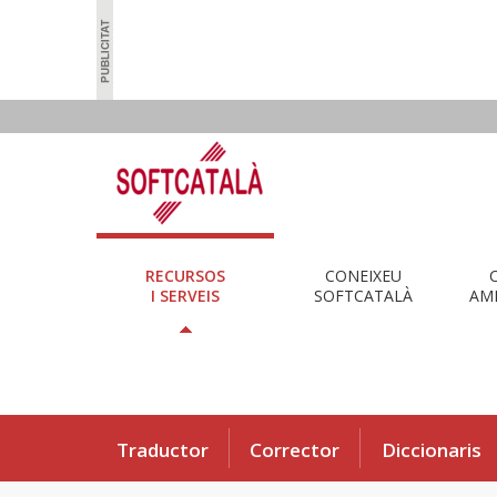
RECURSOS
CONEIXEU
I SERVEIS
SOFTCATALÀ
AMB
Traductor
Corrector
Diccionaris