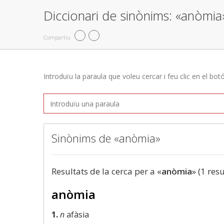
Diccionari de sinònims: «anòmia
Compartiu
Introduïu la paraula que voleu cercar i feu clic en el bot
Sinònims de «anòmia»
Resultats de la cerca per a «
anòmia
» (1 resu
anòmia
1.
n
afàsia