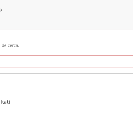
»
ó de cerca.
ltat)