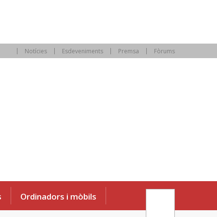
Notícies
Esdeveniments
Premsa
Fòrums
s
Ordinadors i mòbils