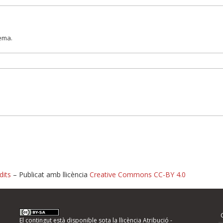
lema.
dits
– Publicat amb llicència
Creative Commons CC-BY 4.0
nformeu d'errors
El contingut està disponible sota la llicència
Atribució -