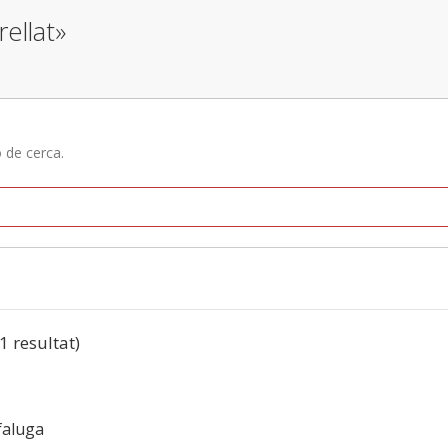
rellat»
ó de cerca.
(1 resultat)
faluga