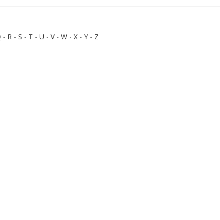
Q
-
R
-
S
-
T
-
U
-
V
-
W
-
X
-
Y
-
Z