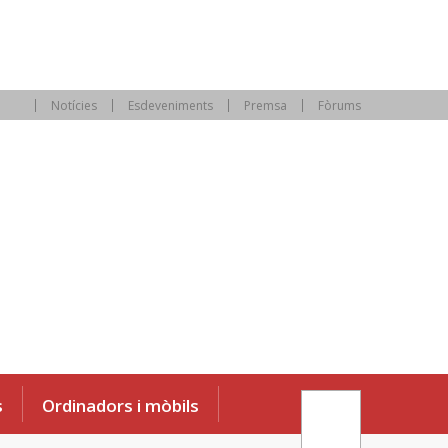
Notícies
Esdeveniments
Premsa
Fòrums
s
Ordinadors i mòbils