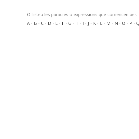
O llisteu les paraules o expressions que comencen per:
A
-
B
-
C
-
D
-
E
-
F
-
G
-
H
-
I
-
J
-
K
-
L
-
M
-
N
-
O
-
P
-