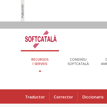
RECURSOS
CONEIXEU
I SERVEIS
SOFTCATALÀ
AMB
Traductor
Corrector
Diccionaris