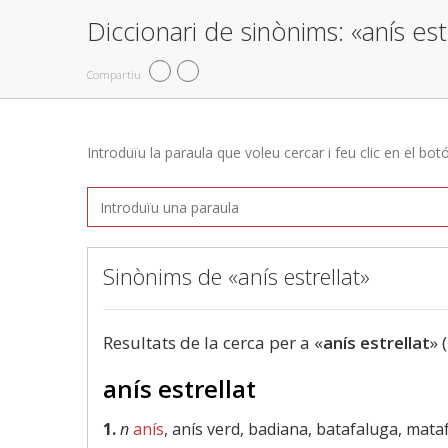
Diccionari de sinònims: «anís est
Compartiu
Introduïu la paraula que voleu cercar i feu clic en el bot
Sinònims de «anís estrellat»
Resultats de la cerca per a «
anís estrellat
» 
anís estrellat
1.
n
anís
, anís verd, badiana, batafaluga, mata