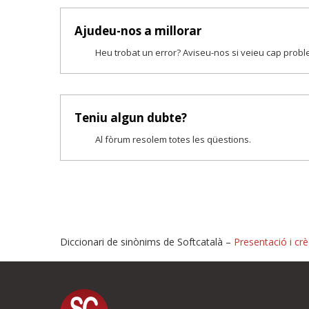
Ajudeu-nos a millorar
Heu trobat un error? Aviseu-nos si veieu cap prob
Teniu algun dubte?
Al fòrum resolem totes les qüestions.
Diccionari de sinònims de Softcatalà –
Presentació i crè
Proposeu-nos millores o i