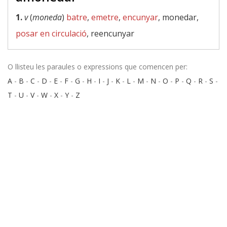
1.
v
(
moneda
)
batre
,
emetre
,
encunyar
, monedar,
posar en circulació
, reencunyar
O llisteu les paraules o expressions que comencen per:
A
-
B
-
C
-
D
-
E
-
F
-
G
-
H
-
I
-
J
-
K
-
L
-
M
-
N
-
O
-
P
-
Q
-
R
-
S
-
T
-
U
-
V
-
W
-
X
-
Y
-
Z