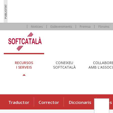
Notícies
Esdeveniments
Premsa
Fòrums
RECURSOS
CONEIXEU
COL·LABOR
I SERVEIS
SOFTCATALÀ
AMB L'ASSOCI
Traductor
Corrector
Diccionaris
Eines