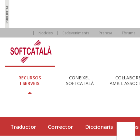
Notícies
Esdeveniments
Premsa
Fòrums
RECURSOS
CONEIXEU
COL·LABOR
I SERVEIS
SOFTCATALÀ
AMB L'ASSOCI
Traductor
Corrector
Diccionaris
Eines