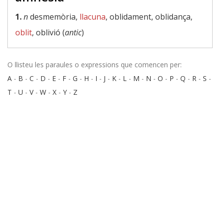
1.
n
desmemòria,
llacuna
, oblidament, oblidança,
oblit
, oblivió (
antic
)
O llisteu les paraules o expressions que comencen per:
A
-
B
-
C
-
D
-
E
-
F
-
G
-
H
-
I
-
J
-
K
-
L
-
M
-
N
-
O
-
P
-
Q
-
R
-
S
-
T
-
U
-
V
-
W
-
X
-
Y
-
Z