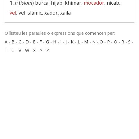
1.
n
(
islam
) burca, hijab, khimar,
mocador
, nicab,
vel
, vel islàmic, xador, xaila
O llisteu les paraules o expressions que comencen per:
A
-
B
-
C
-
D
-
E
-
F
-
G
-
H
-
I
-
J
-
K
-
L
-
M
-
N
-
O
-
P
-
Q
-
R
-
S
-
T
-
U
-
V
-
W
-
X
-
Y
-
Z