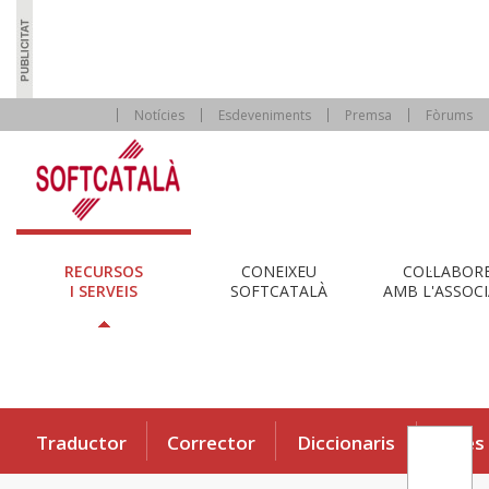
Notícies
Esdeveniments
Premsa
Fòrums
RECURSOS
CONEIXEU
COL·LABOR
I SERVEIS
SOFTCATALÀ
AMB L'ASSOCI
Traductor
Corrector
Diccionaris
Eines