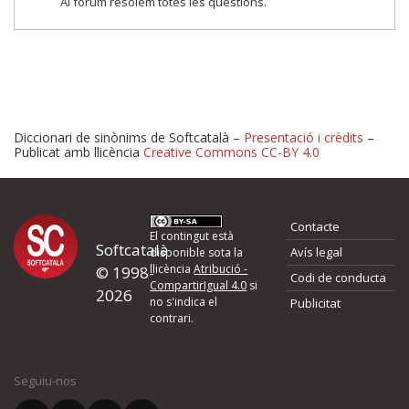
Al fòrum resolem totes les qüestions.
Diccionari de sinònims de Softcatalà –
Presentació i crèdits
–
Publicat amb llicència
Creative Commons CC-BY 4.0
Proposeu-nos millores o 
Contacte
d'errors
El contingut està
Softcatalà
Avís legal
disponible sota la
llicència
Atribució -
© 1998-
Codi de conducta
Si heu trobat un error o voleu proposar alguna millora, ompliu els ca
CompartirIgual 4.0
si
2026
quina és la millora que proposeu o l'error del qual voleu informar-no
no s'indica el
Publicitat
contrari.
El vostre nom *
Seguiu-nos