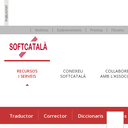
Notícies
Esdeveniments
Premsa
Fòrums
RECURSOS
CONEIXEU
COL·LABOR
I SERVEIS
SOFTCATALÀ
AMB L'ASSOCI
Traductor
Corrector
Diccionaris
Eines