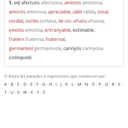
1.
adj
afectuós
afectuosa
,
amistós
amistosa
,
amorós
amorosa
,
apreciable
,
càlid
càlida
,
coral
,
cordial
,
cortès
cortesa
,
de cor
,
efusiu
efusiva
,
emotiu
emotiva
,
entranyable
, estimable,
fratern
fraterna
,
fraternal
,
germanívol
germanívola
, carinyós
carinyosa
(
col·loquial
)
O llisteu les paraules o expressions que comencen per:
A
-
B
-
C
-
D
-
E
-
F
-
G
-
H
-
I
-
J
-
K
-
L
-
M
-
N
-
O
-
P
-
Q
-
R
-
S
-
T
-
U
-
V
-
W
-
X
-
Y
-
Z