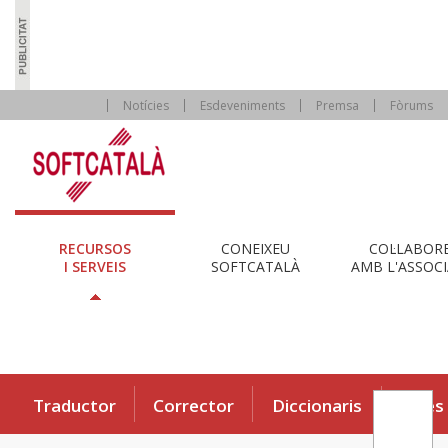
Notícies
Esdeveniments
Premsa
Fòrums
RECURSOS
CONEIXEU
COL·LABOR
I SERVEIS
SOFTCATALÀ
AMB L'ASSOCI
Traductor
Corrector
Diccionaris
Eines