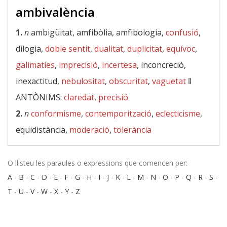
ambivalència
1.
n
ambigüitat, amfibòlia, amfibologia,
confusió
,
dilogia,
doble sentit
,
dualitat
,
duplicitat
,
equívoc
,
galimaties
,
imprecisió
,
incertesa
, inconcreció,
inexactitud,
nebulositat
,
obscuritat
,
vaguetat
‖
ANTÒNIMS:
claredat
,
precisió
2.
n
conformisme
,
contemporització
,
eclecticisme
,
equidistància,
moderació
,
tolerància
O llisteu les paraules o expressions que comencen per:
A
-
B
-
C
-
D
-
E
-
F
-
G
-
H
-
I
-
J
-
K
-
L
-
M
-
N
-
O
-
P
-
Q
-
R
-
S
-
T
-
U
-
V
-
W
-
X
-
Y
-
Z