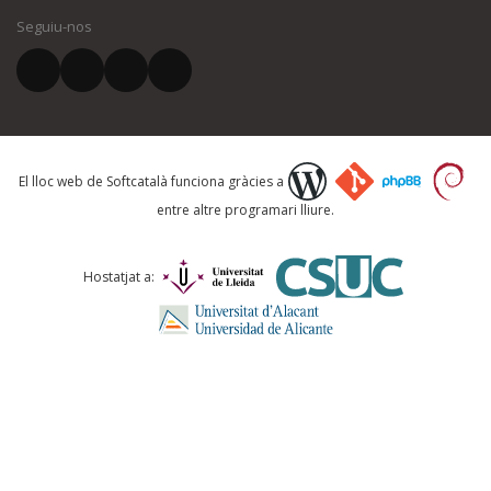
Seguiu-nos
El vostre correu electrònic *
Què proposeu?
El lloc web de Softcatalà funciona gràcies a
entre altre programari lliure.
Comentari *
Hostatjat a: