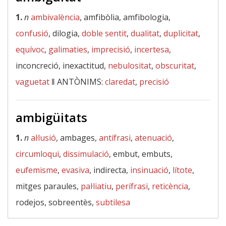
1.
n
ambivalència
, amfibòlia, amfibologia,
confusió
, dilogia,
doble sentit
,
dualitat
,
duplicitat
,
equívoc
,
galimaties
,
imprecisió
,
incertesa
,
inconcreció, inexactitud,
nebulositat
,
obscuritat
,
vaguetat
‖
ANTÒNIMS:
claredat
,
precisió
ambigüitats
1.
n
al·lusió
, ambages,
antífrasi
,
atenuació
,
circumloqui
,
dissimulació
, embut, embuts,
eufemisme
,
evasiva
, indirecta,
insinuació
,
lítote
,
mitges paraules,
pal·liatiu
,
perífrasi
,
reticència
,
rodejos, sobreentès,
subtilesa