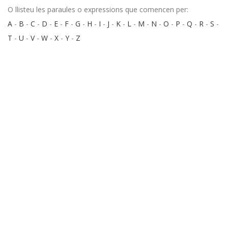
O llisteu les paraules o expressions que comencen per:
A
-
B
-
C
-
D
-
E
-
F
-
G
-
H
-
I
-
J
-
K
-
L
-
M
-
N
-
O
-
P
-
Q
-
R
-
S
-
T
-
U
-
V
-
W
-
X
-
Y
-
Z