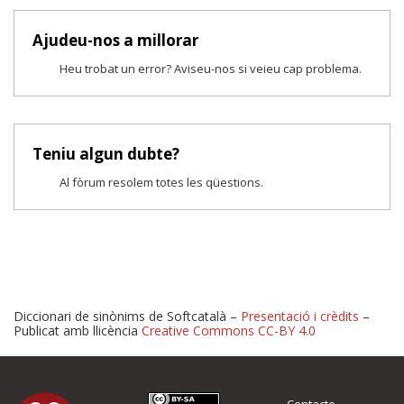
Ajudeu-nos a millorar
Heu trobat un error? Aviseu-nos si veieu cap problema.
Teniu algun dubte?
Al fòrum resolem totes les qüestions.
Diccionari de sinònims de Softcatalà –
Presentació i crèdits
–
Publicat amb llicència
Creative Commons CC-BY 4.0
Proposeu-nos millores o 