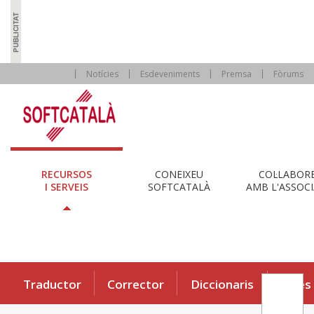
Notícies
Esdeveniments
Premsa
Fòrums
RECURSOS
CONEIXEU
COL·LABOR
I SERVEIS
SOFTCATALÀ
AMB L'ASSOCI
Traductor
Corrector
Diccionaris
Eines