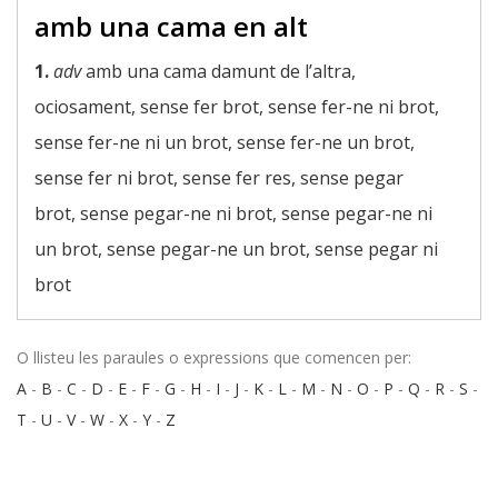
amb una cama en alt
1.
adv
amb una cama damunt de l’altra,
ociosament, sense fer brot, sense fer-ne ni brot,
sense fer-ne ni un brot, sense fer-ne un brot,
sense fer ni brot, sense fer res, sense pegar
brot, sense pegar-ne ni brot, sense pegar-ne ni
un brot, sense pegar-ne un brot, sense pegar ni
brot
O llisteu les paraules o expressions que comencen per:
A
-
B
-
C
-
D
-
E
-
F
-
G
-
H
-
I
-
J
-
K
-
L
-
M
-
N
-
O
-
P
-
Q
-
R
-
S
-
T
-
U
-
V
-
W
-
X
-
Y
-
Z