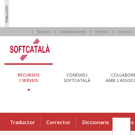
Notícies
Esdeveniments
Premsa
Fòrums
RECURSOS
CONEIXEU
COL·LABOR
I SERVEIS
SOFTCATALÀ
AMB L'ASSOCI
Traductor
Corrector
Diccionaris
Eines