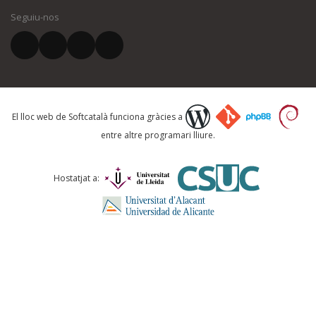
Seguiu-nos
El vostre correu electrònic *
Què proposeu?
El lloc web de Softcatalà funciona gràcies a
entre altre programari lliure.
Comentari *
Hostatjat a: