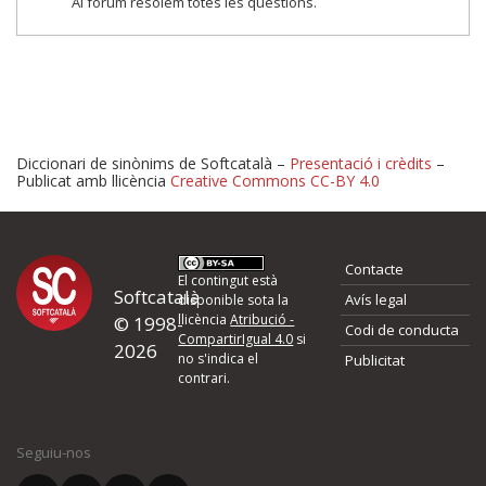
Al fòrum resolem totes les qüestions.
Diccionari de sinònims de Softcatalà –
Presentació i crèdits
–
Publicat amb llicència
Creative Commons CC-BY 4.0
Proposeu-nos millores o 
Contacte
d'errors
El contingut està
Softcatalà
Avís legal
disponible sota la
llicència
Atribució -
© 1998-
Codi de conducta
Si heu trobat un error o voleu proposar alguna millora, ompliu els ca
CompartirIgual 4.0
si
2026
quina és la millora que proposeu o l'error del qual voleu informar-no
no s'indica el
Publicitat
contrari.
El vostre nom *
Seguiu-nos