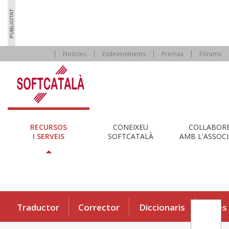
Notícies
Esdeveniments
Premsa
Fòrums
RECURSOS
CONEIXEU
COL·LABOR
I SERVEIS
SOFTCATALÀ
AMB L'ASSOCI
Traductor
Corrector
Diccionaris
Eines