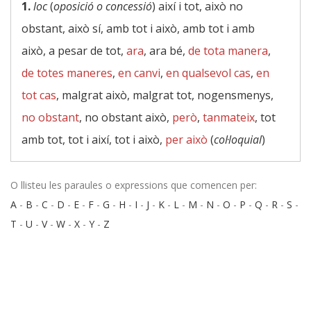
1.
loc
(
oposició o concessió
) així i tot, això no
obstant, això sí, amb tot i això, amb tot i amb
això, a pesar de tot,
ara
, ara bé,
de tota manera
,
de totes maneres
,
en canvi
,
en qualsevol cas
,
en
tot cas
, malgrat això, malgrat tot, nogensmenys,
no obstant
, no obstant això,
però
,
tanmateix
, tot
amb tot, tot i així, tot i això,
per això
(
col·loquial
)
O llisteu les paraules o expressions que comencen per:
A
-
B
-
C
-
D
-
E
-
F
-
G
-
H
-
I
-
J
-
K
-
L
-
M
-
N
-
O
-
P
-
Q
-
R
-
S
-
T
-
U
-
V
-
W
-
X
-
Y
-
Z