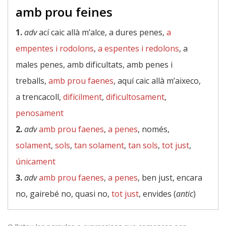
amb prou feines
1.
adv
ací caic allà m’alce, a dures penes,
a
empentes i rodolons
,
a espentes i redolons
, a
males penes, amb dificultats, amb penes i
treballs,
amb prou faenes
, aquí caic allà m’aixeco,
a trencacoll,
difícilment
,
dificultosament
,
penosament
2.
adv
amb prou faenes
,
a penes
, només,
solament
,
sols
,
tan solament
,
tan sols
,
tot just
,
únicament
3.
adv
amb prou faenes
,
a penes
, ben just, encara
no, gairebé no, quasi no,
tot just
, envides (
antic
)