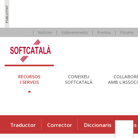
Notícies
Esdeveniments
Premsa
Fòrums
RECURSOS
CONEIXEU
COL·LABOR
I SERVEIS
SOFTCATALÀ
AMB L'ASSOCI
Traductor
Corrector
Diccionaris
Eines