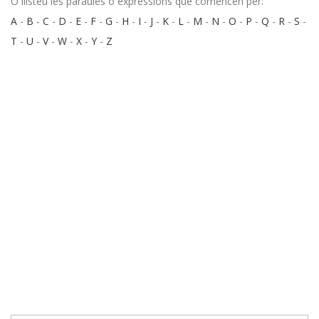
O llisteu les paraules o expressions que comencen per:
A
-
B
-
C
-
D
-
E
-
F
-
G
-
H
-
I
-
J
-
K
-
L
-
M
-
N
-
O
-
P
-
Q
-
R
-
S
-
T
-
U
-
V
-
W
-
X
-
Y
-
Z