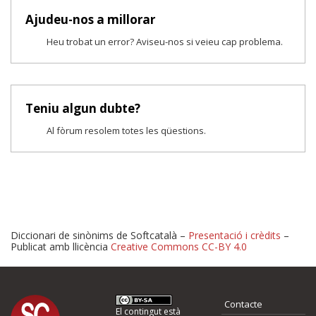
Ajudeu-nos a millorar
Heu trobat un error? Aviseu-nos si veieu cap problema.
Teniu algun dubte?
Al fòrum resolem totes les qüestions.
Diccionari de sinònims de Softcatalà –
Presentació i crèdits
–
Publicat amb llicència
Creative Commons CC-BY 4.0
Proposeu-nos millores o 
Contacte
El contingut està