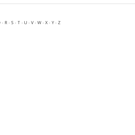
Q
-
R
-
S
-
T
-
U
-
V
-
W
-
X
-
Y
-
Z