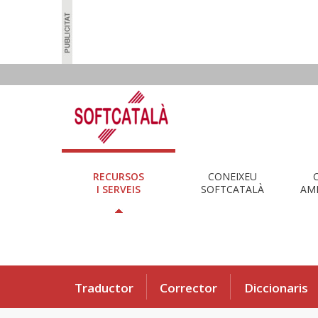
RECURSOS
CONEIXEU
I SERVEIS
SOFTCATALÀ
AMB
Traductor
Corrector
Diccionaris