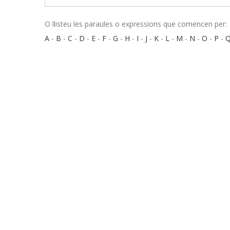
O llisteu les paraules o expressions que comencen per:
A
-
B
-
C
-
D
-
E
-
F
-
G
-
H
-
I
-
J
-
K
-
L
-
M
-
N
-
O
-
P
-