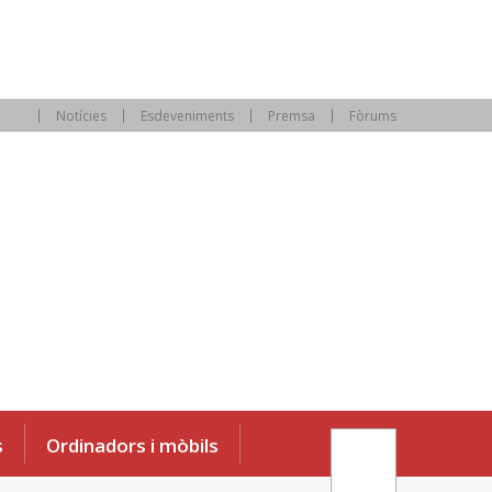
Notícies
Esdeveniments
Premsa
Fòrums
s
Ordinadors i mòbils