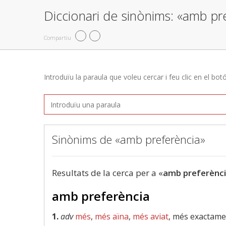
Diccionari de sinònims: «amb pr
Compartiu
Introduïu la paraula que voleu cercar i feu clic en el bot
Sinònims de «amb preferència»
Resultats de la cerca per a «
amb preferènc
amb preferència
1.
adv
més
,
més aïna
,
més aviat
, més exactame