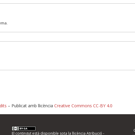
lema.
dits
– Publicat amb llicència
Creative Commons CC-BY 4.0
nformeu d'errors
El contingut està disponible sota la llicència
Atribució -