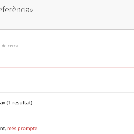
eferència»
ó de cerca.
ia
» (1 resultat)
nt,
més prompte