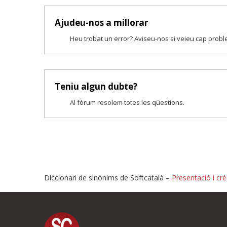
Ajudeu-nos a millorar
Heu trobat un error? Aviseu-nos si veieu cap prob
Teniu algun dubte?
Al fòrum resolem totes les qüestions.
Diccionari de sinònims de Softcatalà –
Presentació i crè
Proposeu-nos millores o i