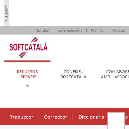
Notícies
Esdeveniments
Premsa
Fòrums
RECURSOS
CONEIXEU
COL·LABOR
I SERVEIS
SOFTCATALÀ
AMB L'ASSOCI
Traductor
Corrector
Diccionaris
Eines