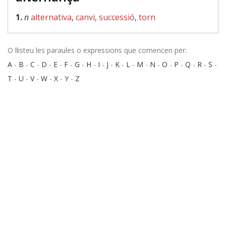
1.
n
alternativa
,
canvi
,
successió
,
torn
O llisteu les paraules o expressions que comencen per:
A
-
B
-
C
-
D
-
E
-
F
-
G
-
H
-
I
-
J
-
K
-
L
-
M
-
N
-
O
-
P
-
Q
-
R
-
S
-
T
-
U
-
V
-
W
-
X
-
Y
-
Z