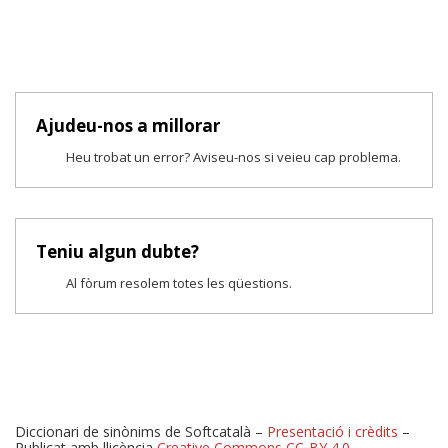
Ajudeu-nos a millorar
Heu trobat un error? Aviseu-nos si veieu cap problema.
Teniu algun dubte?
Al fòrum resolem totes les qüestions.
Diccionari de sinònims de Softcatalà –
Presentació i crèdits
–
Publicat amb llicència
Creative Commons CC-BY 4.0