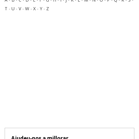
T
-
U
-
V
-
W
-
X
-
Y
-
Z
Ajudeu-nos a millorar