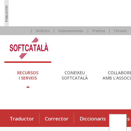
Notícies
Esdeveniments
Premsa
Fòrums
RECURSOS
CONEIXEU
COL·LABOR
I SERVEIS
SOFTCATALÀ
AMB L'ASSOCI
Traductor
Corrector
Diccionaris
Eines