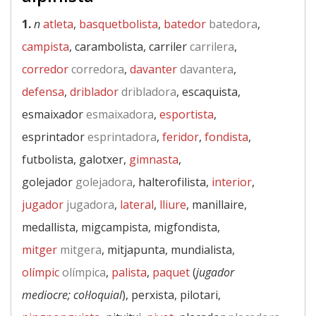
1.
n
atleta
,
basquetbolista
,
batedor
batedora
,
campista
, carambolista, carriler
carrilera
,
corredor
corredora
,
davanter
davantera
,
defensa
,
driblador
dribladora
, escaquista,
esmaixador
esmaixadora
,
esportista
,
esprintador
esprintadora
,
feridor
,
fondista
,
futbolista, galotxer,
gimnasta
,
golejador
golejadora
, halterofilista,
interior
,
jugador
jugadora
,
lateral
,
lliure
, manillaire,
medallista, migcampista, migfondista,
mitger
mitgera
, mitjapunta, mundialista,
olímpic
olímpica
,
palista
,
paquet
(
jugador
mediocre; col·loquial
), perxista, pilotari,