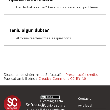
Heu trobat un error? Aviseu-nos si veieu cap problema.
Teniu algun dubte?
Al fòrum resolem totes les qüestions.
Diccionari de sinònims de Softcatalà –
Presentació i crèdits
–
Publicat amb llicència
Creative Commons CC-BY 4.0
Proposeu-nos millores o 
Contacte
d'errors
El contingut està
Softcatalà
Avís legal
disponible sota la
llicència
Atribució -