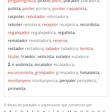
pingponguista
, pitxitxi,
pivot
, placador
placadora
,
polista,
porter
portera
,
punter
,
raquetista
,
raspoter,
rebotador
rebotadora
,
reboter
rebotera
,
receptor
receptora
, recordista,
regatejador
regatejadora
, regatista,
rematador
rematadora
,
reserva
,
restador
restadora
,
tallador
talladora
,
tenista
,
titular
, traedor, velocista, xutador
xutadora
2.
n
andinista, escalador
escaladora
,
excursionista
,
grimpador
grimpadora
, himalaista,
muntanyenc
muntanyenca
, penyaler
penyalera
,
pirineista
O llisteu les paraules o expressions que comencen per:
A
-
B
-
C
-
D
-
E
-
F
-
G
-
H
-
I
-
J
-
K
-
L
-
M
-
N
-
O
-
P
-
Q
-
R
-
S
-