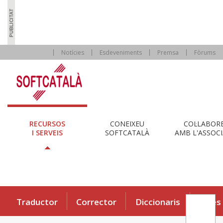
Notícies
Esdeveniments
Premsa
Fòrums
RECURSOS
CONEIXEU
COL·LABOR
I SERVEIS
SOFTCATALÀ
AMB L'ASSOCI
Traductor
Corrector
Diccionaris
Eines