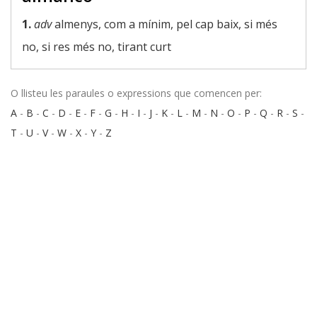
1.
adv
almenys, com a mínim, pel cap baix, si més
no, si res més no, tirant curt
O llisteu les paraules o expressions que comencen per:
A
-
B
-
C
-
D
-
E
-
F
-
G
-
H
-
I
-
J
-
K
-
L
-
M
-
N
-
O
-
P
-
Q
-
R
-
S
-
T
-
U
-
V
-
W
-
X
-
Y
-
Z