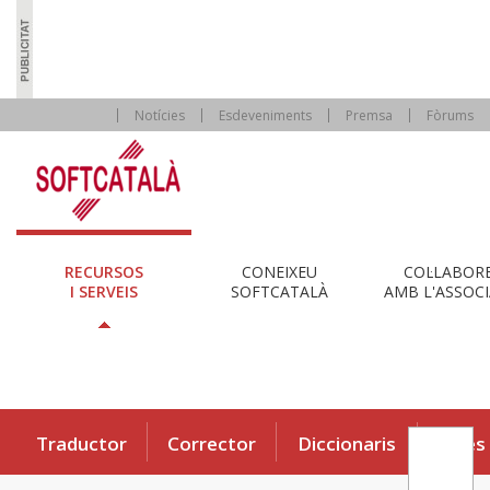
Notícies
Esdeveniments
Premsa
Fòrums
RECURSOS
CONEIXEU
COL·LABOR
I SERVEIS
SOFTCATALÀ
AMB L'ASSOCI
Traductor
Corrector
Diccionaris
Eines