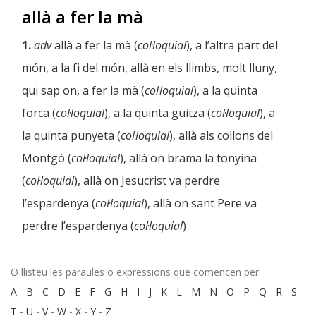
allà a fer la mà
1.
adv
allà a fer la mà (
col·loquial
), a l’altra part del
món, a la fi del món, allà en els llimbs, molt lluny,
qui sap on, a fer la mà (
col·loquial
), a la quinta
forca (
col·loquial
), a la quinta guitza (
col·loquial
), a
la quinta punyeta (
col·loquial
), allà als collons del
Montgó (
col·loquial
), allà on brama la tonyina
(
col·loquial
), allà on Jesucrist va perdre
l’espardenya (
col·loquial
), allà on sant Pere va
perdre l’espardenya (
col·loquial
)
O llisteu les paraules o expressions que comencen per:
A
-
B
-
C
-
D
-
E
-
F
-
G
-
H
-
I
-
J
-
K
-
L
-
M
-
N
-
O
-
P
-
Q
-
R
-
S
-
T
-
U
-
V
-
W
-
X
-
Y
-
Z