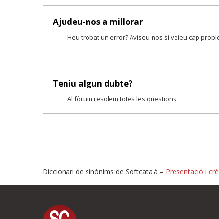
Ajudeu-nos a millorar
Heu trobat un error? Aviseu-nos si veieu cap prob
Teniu algun dubte?
Al fòrum resolem totes les qüestions.
Diccionari de sinònims de Softcatalà –
Presentació i crè
Proposeu-nos millores o i