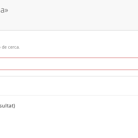
ia»
ó de cerca.
sultat)