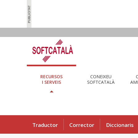
RECURSOS
CONEIXEU
I SERVEIS
SOFTCATALÀ
AMB
Traductor
Corrector
Diccionaris