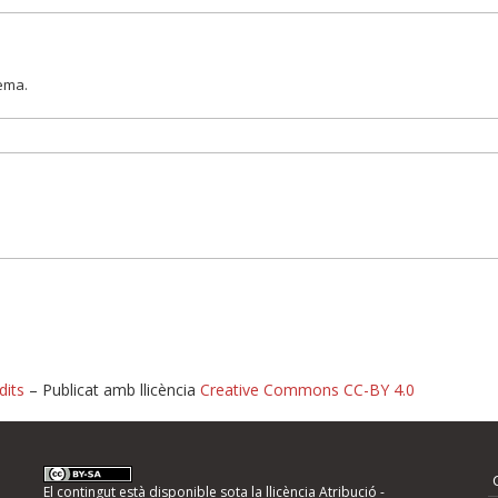
lema.
dits
– Publicat amb llicència
Creative Commons CC-BY 4.0
nformeu d'errors
El contingut està disponible sota la llicència
Atribució -