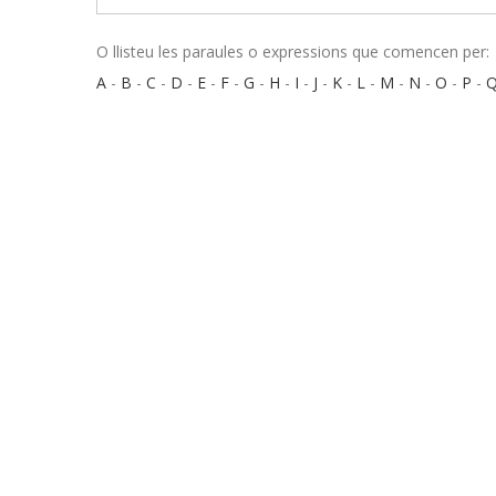
O llisteu les paraules o expressions que comencen per:
A
-
B
-
C
-
D
-
E
-
F
-
G
-
H
-
I
-
J
-
K
-
L
-
M
-
N
-
O
-
P
-