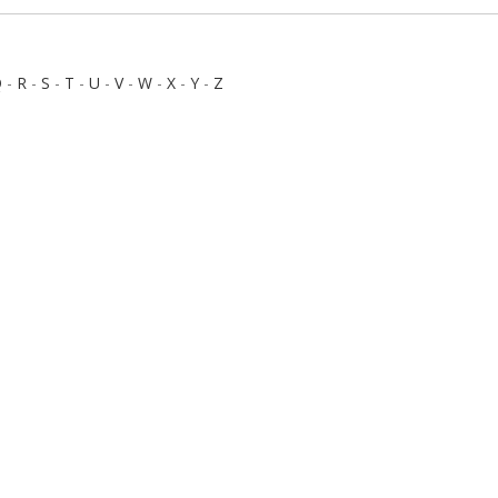
Q
-
R
-
S
-
T
-
U
-
V
-
W
-
X
-
Y
-
Z