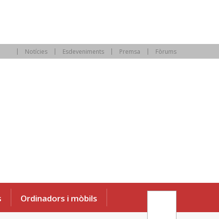
Notícies
Esdeveniments
Premsa
Fòrums
s
Ordinadors i mòbils