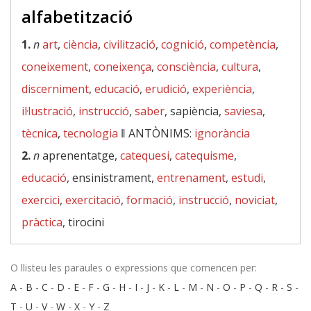
alfabetització
1.
n
art
,
ciència
,
civilització
,
cognició
,
competència
,
coneixement
,
coneixença
,
consciència
,
cultura
,
discerniment
,
educació
,
erudició
,
experiència
,
il·lustració
,
instrucció
,
saber
, sapiència,
saviesa
,
tècnica
,
tecnologia
‖
ANTÒNIMS:
ignorància
2.
n
aprenentatge,
catequesi
,
catequisme
,
educació
, ensinistrament,
entrenament
,
estudi
,
exercici
,
exercitació
,
formació
,
instrucció
,
noviciat
,
pràctica
, tirocini
O llisteu les paraules o expressions que comencen per:
A
-
B
-
C
-
D
-
E
-
F
-
G
-
H
-
I
-
J
-
K
-
L
-
M
-
N
-
O
-
P
-
Q
-
R
-
S
-
T
-
U
-
V
-
W
-
X
-
Y
-
Z