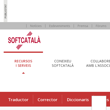
Notícies
Esdeveniments
Premsa
Fòrums
RECURSOS
CONEIXEU
COL·LABOR
I SERVEIS
SOFTCATALÀ
AMB L'ASSOCI
Traductor
Corrector
Diccionaris
Eines