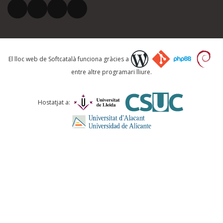
El vostre correu electrònic *
Què proposeu?
El lloc web de Softcatalà funciona gràcies a
entre altre programari lliure.
Comentari *
Hostatjat a:
ENVIA