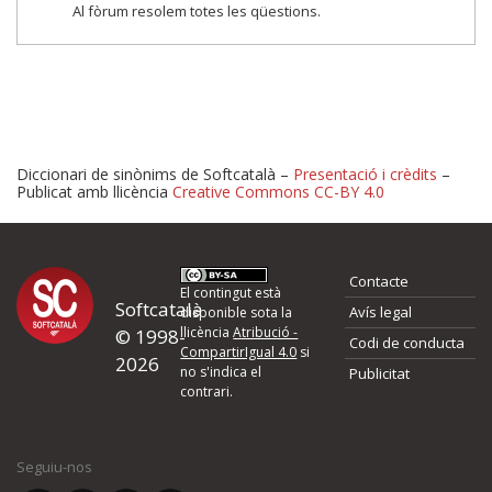
Al fòrum resolem totes les qüestions.
Diccionari de sinònims de Softcatalà –
Presentació i crèdits
–
Publicat amb llicència
Creative Commons CC-BY 4.0
Proposeu-nos millores o 
Contacte
d'errors
El contingut està
Softcatalà
Avís legal
disponible sota la
llicència
Atribució -
© 1998-
Codi de conducta
Si heu trobat un error o voleu proposar alguna millora, ompliu els ca
CompartirIgual 4.0
si
2026
quina és la millora que proposeu o l'error del qual voleu informar-no
no s'indica el
Publicitat
contrari.
El vostre nom *
Seguiu-nos