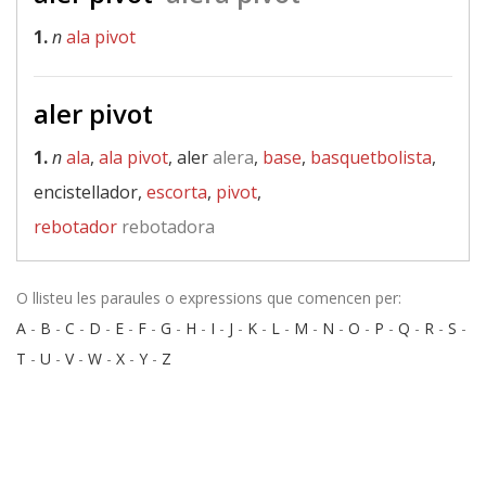
1.
n
ala pivot
aler pivot
1.
n
ala
,
ala pivot
, aler
alera
,
base
,
basquetbolista
,
encistellador,
escorta
,
pivot
,
rebotador
rebotadora
O llisteu les paraules o expressions que comencen per:
A
-
B
-
C
-
D
-
E
-
F
-
G
-
H
-
I
-
J
-
K
-
L
-
M
-
N
-
O
-
P
-
Q
-
R
-
S
-
T
-
U
-
V
-
W
-
X
-
Y
-
Z