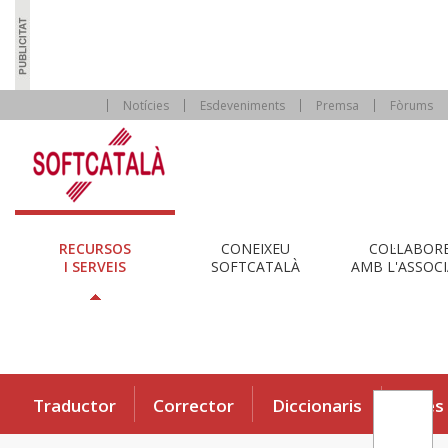
Notícies
Esdeveniments
Premsa
Fòrums
RECURSOS
CONEIXEU
COL·LABOR
I SERVEIS
SOFTCATALÀ
AMB L'ASSOCI
Traductor
Corrector
Diccionaris
Eines