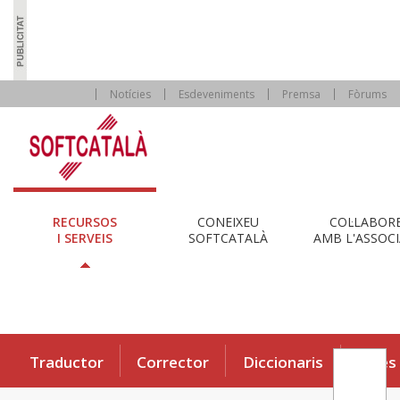
Notícies
Esdeveniments
Premsa
Fòrums
RECURSOS
CONEIXEU
COL·LABOR
I SERVEIS
SOFTCATALÀ
AMB L'ASSOCI
Traductor
Corrector
Diccionaris
Eines