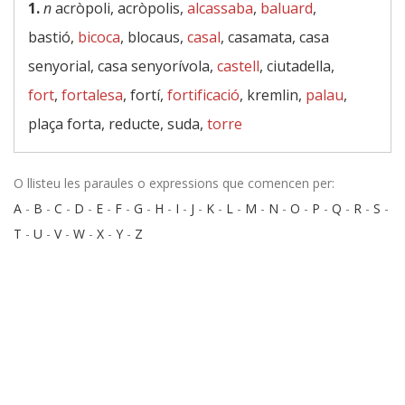
1.
n
acròpoli, acròpolis,
alcassaba
,
baluard
,
bastió,
bicoca
, blocaus,
casal
, casamata, casa
senyorial, casa senyorívola,
castell
, ciutadella,
fort
,
fortalesa
, fortí,
fortificació
, kremlin,
palau
,
plaça forta, reducte, suda,
torre
O llisteu les paraules o expressions que comencen per:
A
-
B
-
C
-
D
-
E
-
F
-
G
-
H
-
I
-
J
-
K
-
L
-
M
-
N
-
O
-
P
-
Q
-
R
-
S
-
T
-
U
-
V
-
W
-
X
-
Y
-
Z