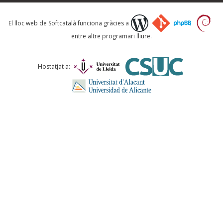
Què proposeu?
El lloc web de Softcatalà funciona gràcies a
entre altre programari lliure.
Comentari *
Hostatjat a:
ENVIA