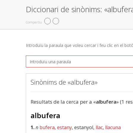
Diccionari de sinònims: «albufer
Compartiu
Introduïu la paraula que voleu cercar i feu clic en el bot
Sinònims de «albufera»
Resultats de la cerca per a «
albufera
» (1 res
albufera
1.
n
bufera
,
estany
, estanyol,
llac
,
llacuna