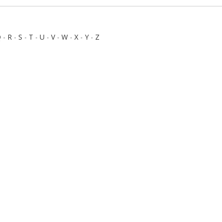
Q
-
R
-
S
-
T
-
U
-
V
-
W
-
X
-
Y
-
Z