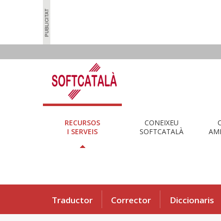
RECURSOS
CONEIXEU
I SERVEIS
SOFTCATALÀ
AMB
Traductor
Corrector
Diccionaris