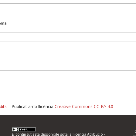
lema.
dits
– Publicat amb llicència
Creative Commons CC-BY 4.0
nformeu d'errors
El contingut està disponible sota la llicència
Atribució -