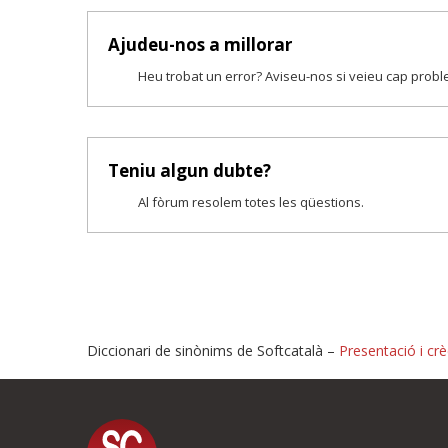
Ajudeu-nos a millorar
Heu trobat un error? Aviseu-nos si veieu cap prob
Teniu algun dubte?
Al fòrum resolem totes les qüestions.
Diccionari de sinònims de Softcatalà –
Presentació i crè
Proposeu-nos millores o i