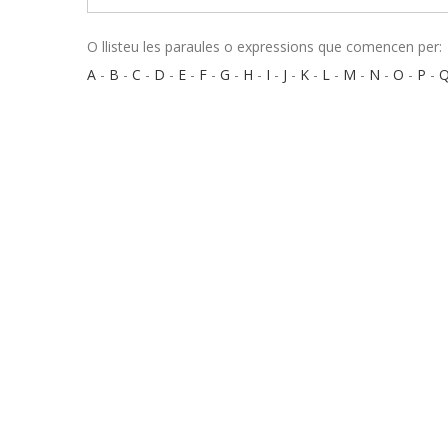
O llisteu les paraules o expressions que comencen per:
A
-
B
-
C
-
D
-
E
-
F
-
G
-
H
-
I
-
J
-
K
-
L
-
M
-
N
-
O
-
P
-