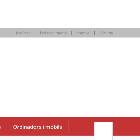
Notícies
Esdeveniments
Premsa
Fòrums
s
Ordinadors i mòbils