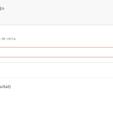
a»
ó de cerca.
ultat)