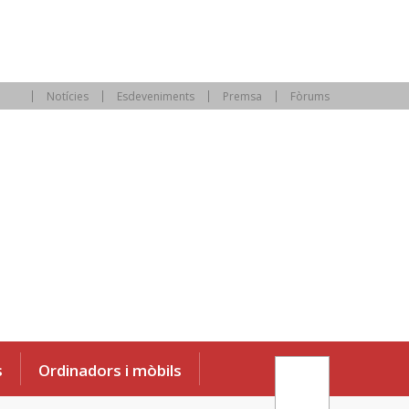
Notícies
Esdeveniments
Premsa
Fòrums
s
Ordinadors i mòbils