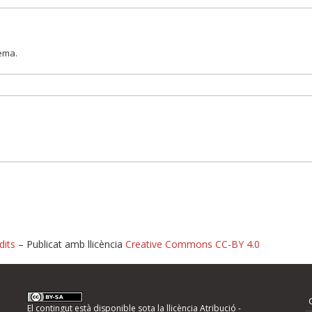
lema.
dits
– Publicat amb llicència
Creative Commons CC-BY 4.0
nformeu d'errors
El contingut està disponible sota la llicència
Atribució -