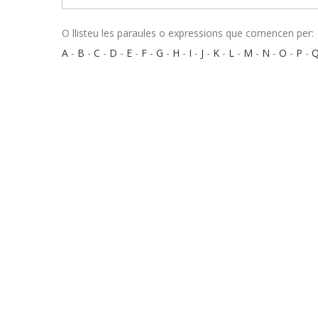
O llisteu les paraules o expressions que comencen per:
A
-
B
-
C
-
D
-
E
-
F
-
G
-
H
-
I
-
J
-
K
-
L
-
M
-
N
-
O
-
P
-