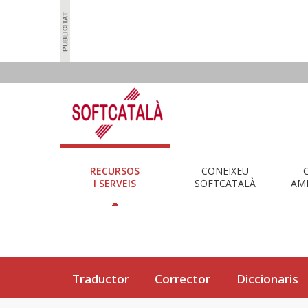
RECURSOS
CONEIXEU
I SERVEIS
SOFTCATALÀ
AMB
Traductor
Corrector
Diccionaris