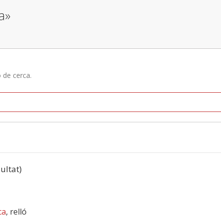
a»
ó de cerca.
sultat)
ca
, relló