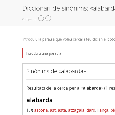
Diccionari de sinònims: «alabard
Compartiu
Introduïu la paraula que voleu cercar i feu clic en el bot
Sinònims de «alabarda»
Resultats de la cerca per a «
alabarda
» (1 re
alabarda
1.
n
ascona
,
ast
,
asta
,
atzagaia
,
dard
,
llança
,
pi