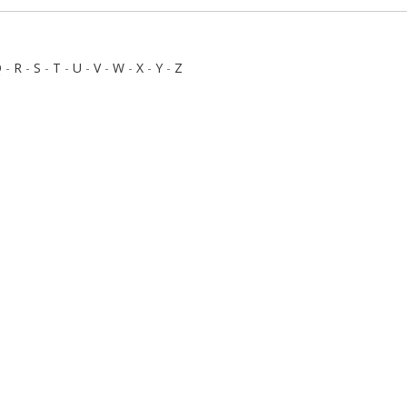
Q
-
R
-
S
-
T
-
U
-
V
-
W
-
X
-
Y
-
Z