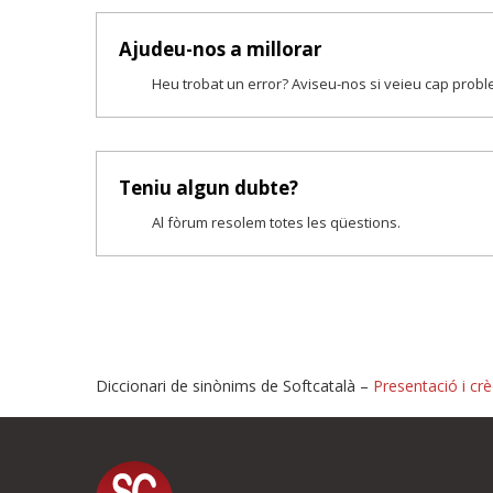
Ajudeu-nos a millorar
Heu trobat un error? Aviseu-nos si veieu cap prob
Teniu algun dubte?
Al fòrum resolem totes les qüestions.
Diccionari de sinònims de Softcatalà –
Presentació i crè
Proposeu-nos millores o i