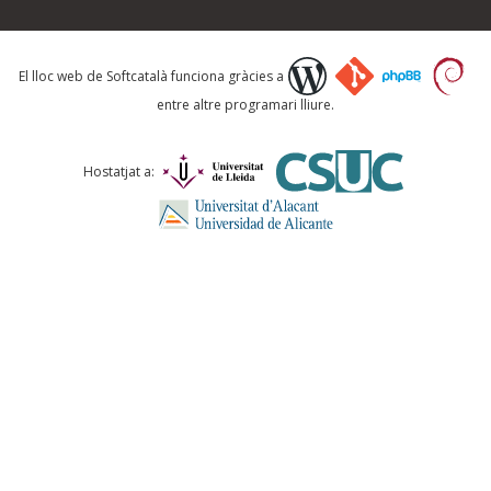
Què proposeu?
El lloc web de Softcatalà funciona gràcies a
entre altre programari lliure.
Comentari *
Hostatjat a:
ENVIA