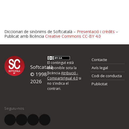
Diccionari de sinònims de Softcatalà –
Presentació i crèdits
–
Publicat amb llicència
Creative Commons CC-BY 4.0
Proposeu-nos millores o 
Contacte
d'errors
El contingut està
Softcatalà
Avís legal
disponible sota la
llicència
Atribució -
© 1998-
Codi de conducta
Si heu trobat un error o voleu proposar alguna millora, ompliu els ca
CompartirIgual 4.0
si
2026
quina és la millora que proposeu o l'error del qual voleu informar-no
no s'indica el
Publicitat
contrari.
El vostre nom *
Seguiu-nos
El vostre correu electrònic *