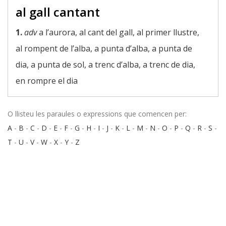
al gall cantant
1.
adv
a l’aurora, al cant del gall, al primer llustre,
al rompent de l’alba, a punta d’alba, a punta de
dia, a punta de sol, a trenc d’alba, a trenc de dia,
en rompre el dia
O llisteu les paraules o expressions que comencen per:
A
-
B
-
C
-
D
-
E
-
F
-
G
-
H
-
I
-
J
-
K
-
L
-
M
-
N
-
O
-
P
-
Q
-
R
-
S
-
T
-
U
-
V
-
W
-
X
-
Y
-
Z