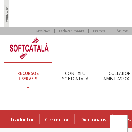
Notícies
Esdeveniments
Premsa
Fòrums
RECURSOS
CONEIXEU
COL·LABOR
I SERVEIS
SOFTCATALÀ
AMB L'ASSOCI
Traductor
Corrector
Diccionaris
Eines