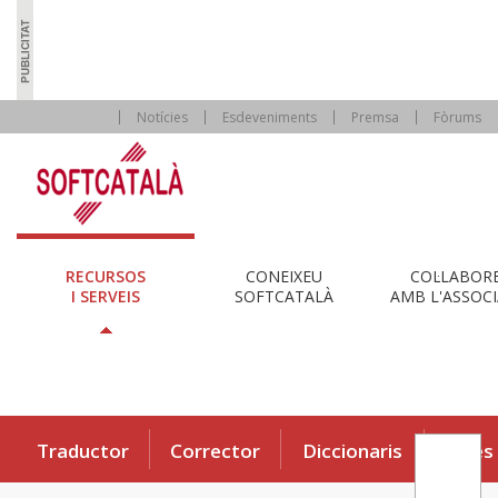
Notícies
Esdeveniments
Premsa
Fòrums
RECURSOS
CONEIXEU
COL·LABOR
I SERVEIS
SOFTCATALÀ
AMB L'ASSOCI
Traductor
Corrector
Diccionaris
Eines