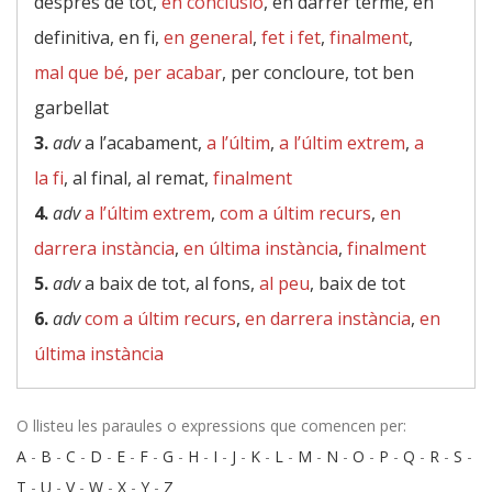
després de tot,
en conclusió
, en darrer terme, en
definitiva, en fi,
en general
,
fet i fet
,
finalment
,
mal que bé
,
per acabar
, per concloure, tot ben
garbellat
3.
adv
a l’acabament,
a l’últim
,
a l’últim extrem
,
a
la fi
, al final, al remat,
finalment
4.
adv
a l’últim extrem
,
com a últim recurs
,
en
darrera instància
,
en última instància
,
finalment
5.
adv
a baix de tot, al fons,
al peu
, baix de tot
6.
adv
com a últim recurs
,
en darrera instància
,
en
última instància
O llisteu les paraules o expressions que comencen per:
A
-
B
-
C
-
D
-
E
-
F
-
G
-
H
-
I
-
J
-
K
-
L
-
M
-
N
-
O
-
P
-
Q
-
R
-
S
-
T
-
U
-
V
-
W
-
X
-
Y
-
Z