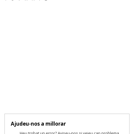
Ajudeu-nos a millorar
Heu trobat un error? Aviseu-nos si veieu cap problema.