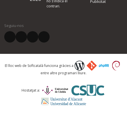
no s'indica el
Publicitat
contrari.
El vostre nom *
Seguiu-nos
El vostre correu electrònic *
Què proposeu?
El lloc web de Softcatalà funciona gràcies a
entre altre programari lliure.
Comentari *
Hostatjat a: