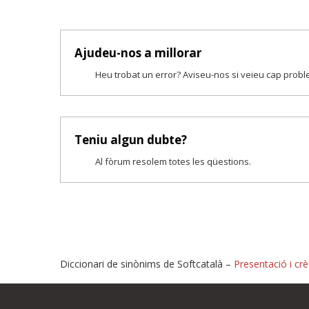
Ajudeu-nos a millorar
Heu trobat un error? Aviseu-nos si veieu cap prob
Teniu algun dubte?
Al fòrum resolem totes les qüestions.
Diccionari de sinònims de Softcatalà –
Presentació i crè