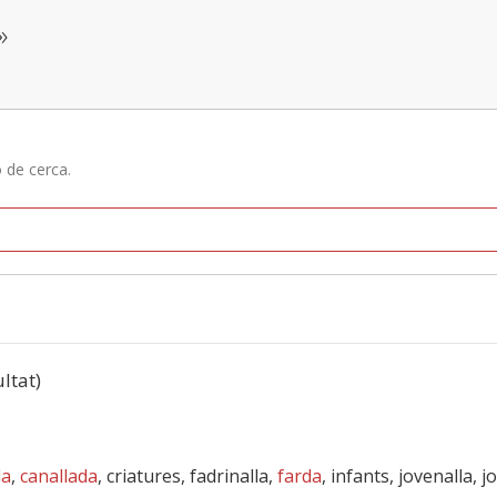
»
ó de cerca.
ultat)
la
,
canallada
, criatures, fadrinalla,
farda
, infants, jovenalla, j