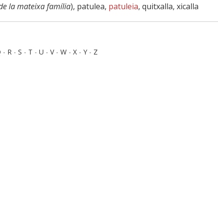
de la mateixa família
), patulea,
patuleia
, quitxalla, xicalla
Q
-
R
-
S
-
T
-
U
-
V
-
W
-
X
-
Y
-
Z