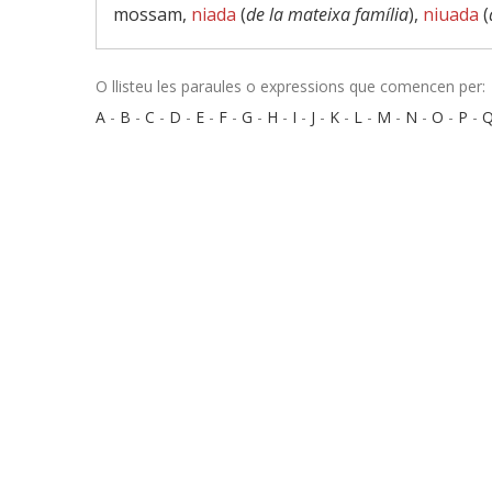
mossam,
niada
(
de la mateixa família
),
niuada
(
O llisteu les paraules o expressions que comencen per:
A
-
B
-
C
-
D
-
E
-
F
-
G
-
H
-
I
-
J
-
K
-
L
-
M
-
N
-
O
-
P
-