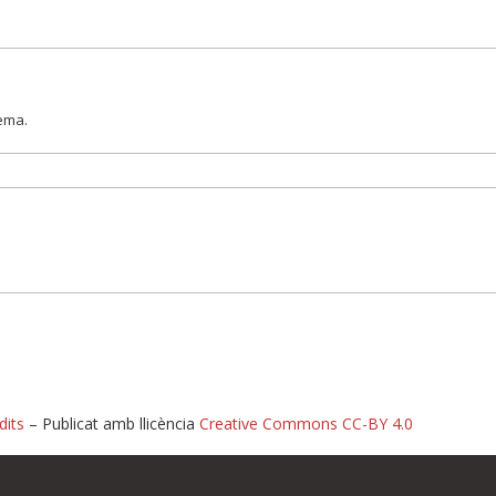
lema.
dits
– Publicat amb llicència
Creative Commons CC-BY 4.0