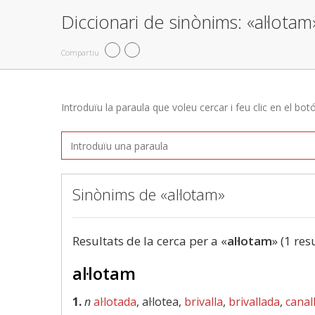
Diccionari de sinònims: «al·lotam
Compartiu
Introduïu la paraula que voleu cercar i feu clic en el bot
Sinònims de «al·lotam»
Resultats de la cerca per a «
al·lotam
» (1 res
al·lotam
1.
n
al·lotada
, al·lotea,
brivalla
,
brivallada
,
canal