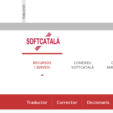
RECURSOS
CONEIXEU
I SERVEIS
SOFTCATALÀ
AMB
Traductor
Corrector
Diccionaris