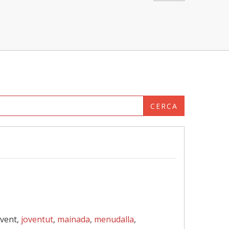
CERCA
ovent,
joventut
,
mainada
,
menudalla
,