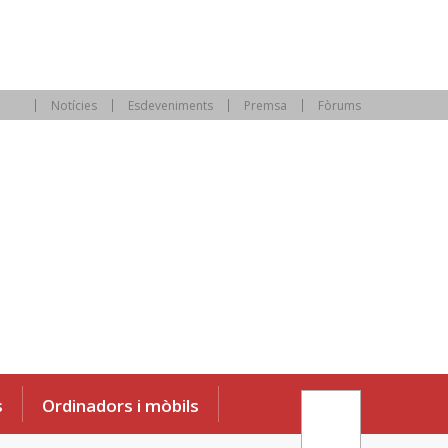
Notícies
Esdeveniments
Premsa
Fòrums
s
Ordinadors i mòbils