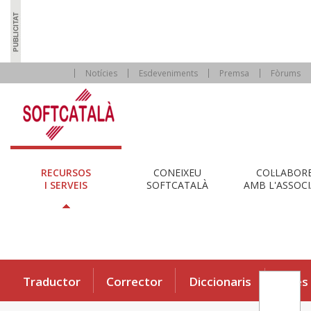
Notícies
Esdeveniments
Premsa
Fòrums
RECURSOS
CONEIXEU
COL·LABOR
I SERVEIS
SOFTCATALÀ
AMB L'ASSOCI
Traductor
Corrector
Diccionaris
Eines