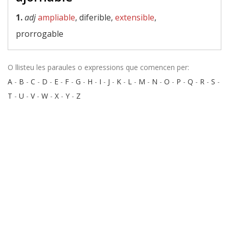
1.
adj
ampliable
, diferible,
extensible
,
prorrogable
O llisteu les paraules o expressions que comencen per:
A
-
B
-
C
-
D
-
E
-
F
-
G
-
H
-
I
-
J
-
K
-
L
-
M
-
N
-
O
-
P
-
Q
-
R
-
S
-
T
-
U
-
V
-
W
-
X
-
Y
-
Z