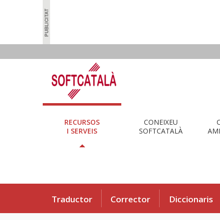
RECURSOS
CONEIXEU
I SERVEIS
SOFTCATALÀ
AMB
Traductor
Corrector
Diccionaris