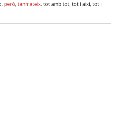
ò,
però
,
tanmateix
, tot amb tot, tot i així, tot i