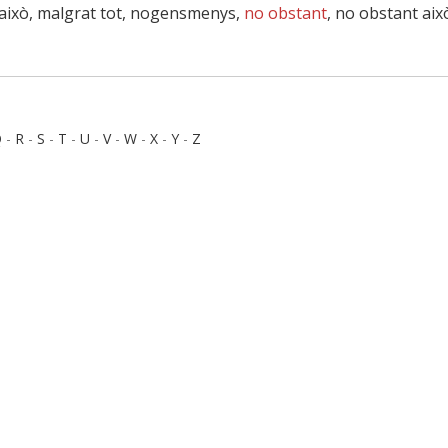
 això, malgrat tot, nogensmenys,
no obstant
, no obstant aix
Q
-
R
-
S
-
T
-
U
-
V
-
W
-
X
-
Y
-
Z