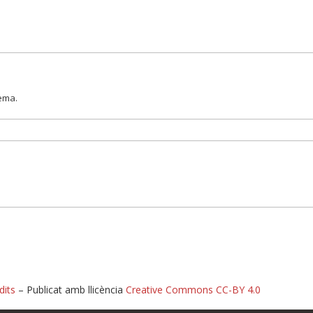
lema.
dits
– Publicat amb llicència
Creative Commons CC-BY 4.0