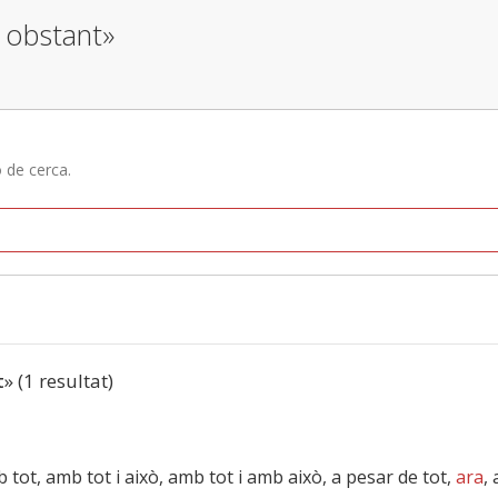
o obstant»
ó de cerca.
t
» (1 resultat)
 amb tot, amb tot i això, amb tot i amb això, a pesar de tot,
ara
,