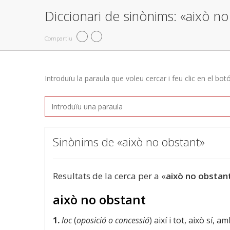
Diccionari de sinònims: «això n
Compartiu
Introduïu la paraula que voleu cercar i feu clic en el bot
Sinònims de «això no obstant»
Resultats de la cerca per a «
això no obstan
això no obstant
1.
loc
(
oposició o concessió
) així i tot, això sí,