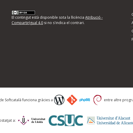
nformeu d'errors
El contingut està disponible sota la llicència
Atribució -
CompartirIgual 4.0
si no s'indica el contrari.
mps següents i descriviu quina és la millora que
 de Softcatalà funciona gràcies a
entre altre progra
statjat a: