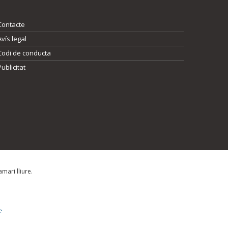
Contacte
Avís legal
Codi de conducta
Publicitat
mari lliure.