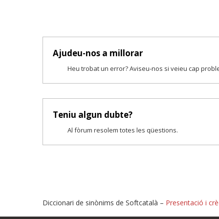
Ajudeu-nos a millorar
Heu trobat un error? Aviseu-nos si veieu cap prob
Teniu algun dubte?
Al fòrum resolem totes les qüestions.
Diccionari de sinònims de Softcatalà –
Presentació i crè