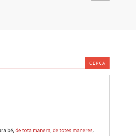
CERCA
 ara bé,
de tota manera
,
de totes maneres
,