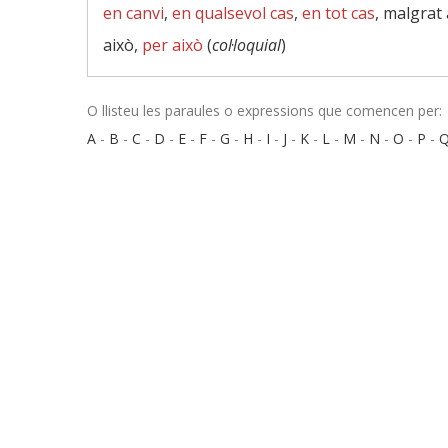
en canvi
,
en qualsevol cas
,
en tot cas
, malgrat
això,
per això
(
col·loquial
)
O llisteu les paraules o expressions que comencen per:
A
-
B
-
C
-
D
-
E
-
F
-
G
-
H
-
I
-
J
-
K
-
L
-
M
-
N
-
O
-
P
-