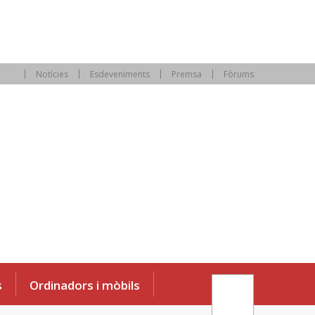
Notícies
Esdeveniments
Premsa
Fòrums
s
Ordinadors i mòbils