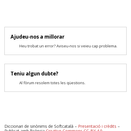
Ajudeu-nos a millorar
Heu trobat un error? Aviseu-nos si veieu cap problema.
Teniu algun dubte?
Al fòrum resolem totes les qüestions.
Diccionari de sinònims de Softcatalà –
Presentació i crèdits
–
Publicat amb llicència
Creative Commons CC-BY 4.0