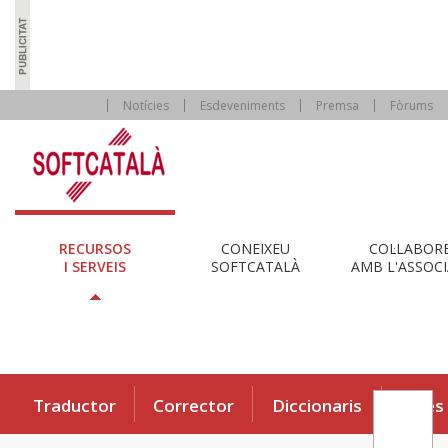
Notícies
Esdeveniments
Premsa
Fòrums
RECURSOS
CONEIXEU
COL·LABOR
I SERVEIS
SOFTCATALÀ
AMB L'ASSOCI
Traductor
Corrector
Diccionaris
Eines