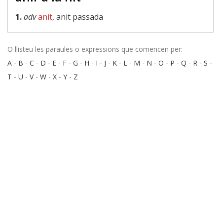
1.
adv
anit
, anit passada
O llisteu les paraules o expressions que comencen per:
A
-
B
-
C
-
D
-
E
-
F
-
G
-
H
-
I
-
J
-
K
-
L
-
M
-
N
-
O
-
P
-
Q
-
R
-
S
-
T
-
U
-
V
-
W
-
X
-
Y
-
Z