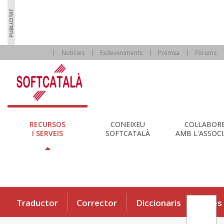
Notícies
Esdeveniments
Premsa
Fòrums
RECURSOS
CONEIXEU
COL·LABOR
I SERVEIS
SOFTCATALÀ
AMB L'ASSOCI
Traductor
Corrector
Diccionaris
Eines