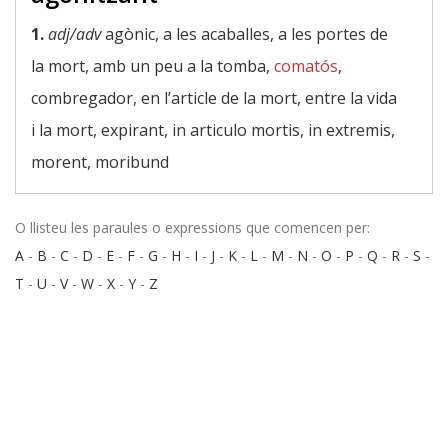
1.
adj/adv
agònic, a les acaballes, a les portes de
la mort, amb un peu a la tomba,
comatós
,
combregador, en l’article de la mort, entre la vida
i la mort, expirant, in articulo mortis, in extremis,
morent, moribund
O llisteu les paraules o expressions que comencen per:
A
-
B
-
C
-
D
-
E
-
F
-
G
-
H
-
I
-
J
-
K
-
L
-
M
-
N
-
O
-
P
-
Q
-
R
-
S
-
T
-
U
-
V
-
W
-
X
-
Y
-
Z