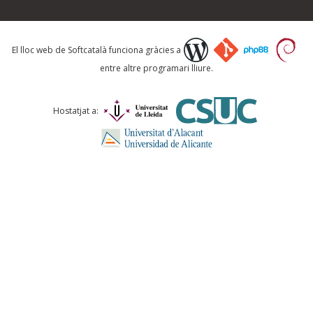
Què proposeu?
El lloc web de Softcatalà funciona gràcies a
entre altre programari lliure.
Comentari *
Hostatjat a:
ENVIA