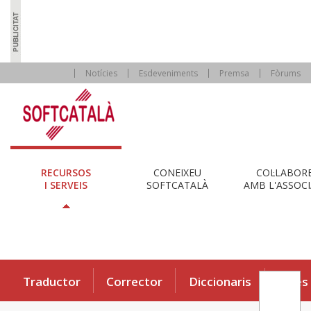
Notícies
Esdeveniments
Premsa
Fòrums
RECURSOS
CONEIXEU
COL·LABOR
I SERVEIS
SOFTCATALÀ
AMB L'ASSOCI
Traductor
Corrector
Diccionaris
Eines