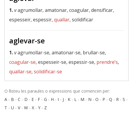
1.
v
agrumollar, amatonar, coagular, densificar,
espesseir, espessir,
quallar
, solidificar
aglevar-se
1.
v
agrumollar-se, amatonar-se, brullar-se,
coagular-se
, espesseir-se, espessir-se,
prendre’s
,
quallar-se
,
solidificar-se
O llisteu les paraules o expressions que comencen per:
A
-
B
-
C
-
D
-
E
-
F
-
G
-
H
-
I
-
J
-
K
-
L
-
M
-
N
-
O
-
P
-
Q
-
R
-
S
-
T
-
U
-
V
-
W
-
X
-
Y
-
Z