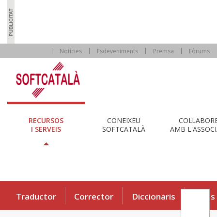
Notícies
Esdeveniments
Premsa
Fòrums
RECURSOS
CONEIXEU
COL·LABOR
I SERVEIS
SOFTCATALÀ
AMB L'ASSOCI
Traductor
Corrector
Diccionaris
Eines