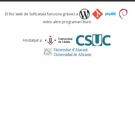
Què proposeu?
El lloc web de Softcatalà funciona gràcies a
entre altre programari lliure.
Comentari *
Hostatjat a:
ENVIA