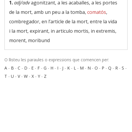
1.
adj/adv
agonitzant, a les acaballes, a les portes
de la mort, amb un peu a la tomba,
comatós
,
combregador, en l’article de la mort, entre la vida
i la mort, expirant, in articulo mortis, in extremis,
morent, moribund
O llisteu les paraules o expressions que comencen per:
A
-
B
-
C
-
D
-
E
-
F
-
G
-
H
-
I
-
J
-
K
-
L
-
M
-
N
-
O
-
P
-
Q
-
R
-
S
-
T
-
U
-
V
-
W
-
X
-
Y
-
Z