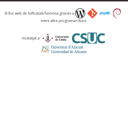
Què proposeu?
El lloc web de Softcatalà funciona gràcies a
entre altre programari lliure.
Comentari *
Hostatjat a:
ENVIA