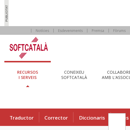
Notícies
Esdeveniments
Premsa
Fòrums
RECURSOS
CONEIXEU
COL·LABOR
I SERVEIS
SOFTCATALÀ
AMB L'ASSOCI
Traductor
Corrector
Diccionaris
Eines