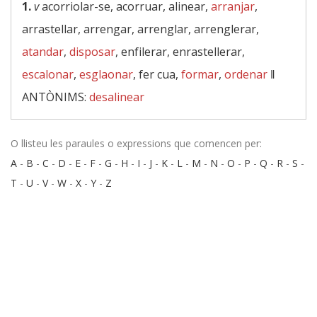
1.
v
acorriolar-se, acorruar, alinear,
arranjar
,
arrastellar, arrengar, arrenglar, arrenglerar,
atandar
,
disposar
, enfilerar, enrastellerar,
escalonar
,
esglaonar
, fer cua,
formar
,
ordenar
‖
ANTÒNIMS:
desalinear
O llisteu les paraules o expressions que comencen per:
A
-
B
-
C
-
D
-
E
-
F
-
G
-
H
-
I
-
J
-
K
-
L
-
M
-
N
-
O
-
P
-
Q
-
R
-
S
-
T
-
U
-
V
-
W
-
X
-
Y
-
Z