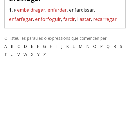
1.
v
embaldragar
,
enfardar
, enfardissar,
enfarfegar
,
enforfoguir
,
farcir
,
llastar
,
recarregar
O llisteu les paraules o expressions que comencen per:
A
-
B
-
C
-
D
-
E
-
F
-
G
-
H
-
I
-
J
-
K
-
L
-
M
-
N
-
O
-
P
-
Q
-
R
-
S
-
T
-
U
-
V
-
W
-
X
-
Y
-
Z