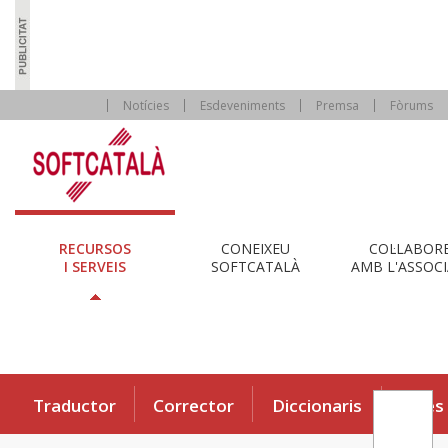
Notícies
Esdeveniments
Premsa
Fòrums
RECURSOS
CONEIXEU
COL·LABOR
I SERVEIS
SOFTCATALÀ
AMB L'ASSOCI
Traductor
Corrector
Diccionaris
Eines