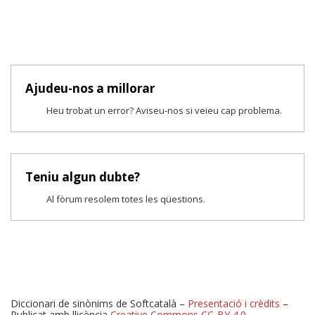
Ajudeu-nos a millorar
Heu trobat un error? Aviseu-nos si veieu cap problema.
Teniu algun dubte?
Al fòrum resolem totes les qüestions.
Diccionari de sinònims de Softcatalà –
Presentació i crèdits
–
Publicat amb llicència
Creative Commons CC-BY 4.0