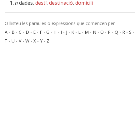
1.
n
dades,
destí
,
destinació
,
domicili
O llisteu les paraules o expressions que comencen per:
A
-
B
-
C
-
D
-
E
-
F
-
G
-
H
-
I
-
J
-
K
-
L
-
M
-
N
-
O
-
P
-
Q
-
R
-
S
-
T
-
U
-
V
-
W
-
X
-
Y
-
Z