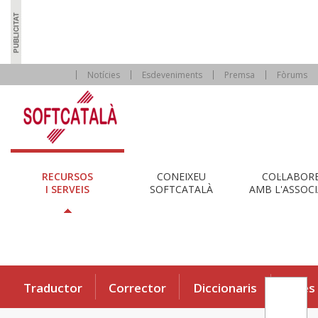
Notícies
Esdeveniments
Premsa
Fòrums
RECURSOS
CONEIXEU
COL·LABOR
I SERVEIS
SOFTCATALÀ
AMB L'ASSOCI
Traductor
Corrector
Diccionaris
Eines