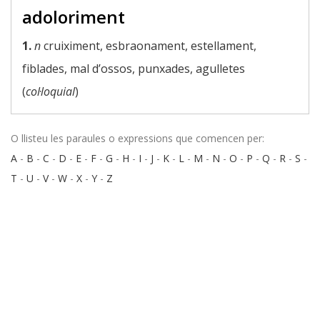
adoloriment
1.
n
cruiximent, esbraonament, estellament,
fiblades, mal d’ossos, punxades, agulletes
(
col·loquial
)
O llisteu les paraules o expressions que comencen per:
A
-
B
-
C
-
D
-
E
-
F
-
G
-
H
-
I
-
J
-
K
-
L
-
M
-
N
-
O
-
P
-
Q
-
R
-
S
-
T
-
U
-
V
-
W
-
X
-
Y
-
Z