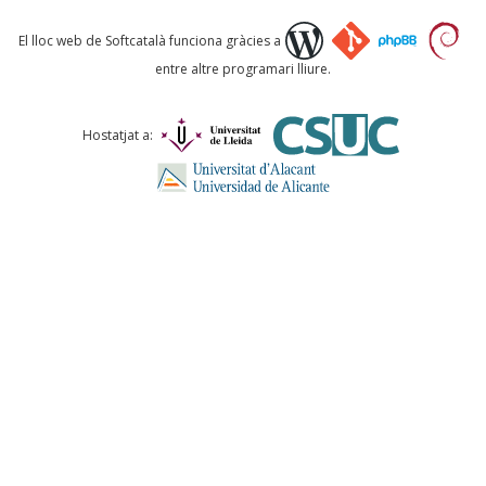
Què proposeu?
El lloc web de Softcatalà funciona gràcies a
entre altre programari lliure.
Comentari *
Hostatjat a:
ENVIA