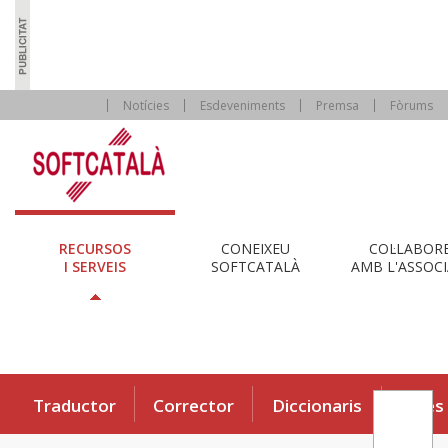
Notícies
Esdeveniments
Premsa
Fòrums
RECURSOS
CONEIXEU
COL·LABOR
I SERVEIS
SOFTCATALÀ
AMB L'ASSOCI
Traductor
Corrector
Diccionaris
Eines