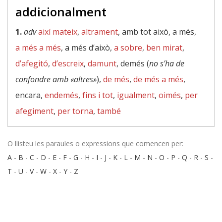
addicionalment
1.
adv
així mateix
,
altrament
, amb tot això, a més,
a més a més
, a més d’això,
a sobre
,
ben mirat
,
d’afegitó
,
d’escreix
,
damunt
, demés (
no s’ha de
confondre amb «altres»
),
de més
,
de més a més
,
encara,
endemés
,
fins i tot
,
igualment
,
oimés
,
per
afegiment
,
per torna
,
també
O llisteu les paraules o expressions que comencen per:
A
-
B
-
C
-
D
-
E
-
F
-
G
-
H
-
I
-
J
-
K
-
L
-
M
-
N
-
O
-
P
-
Q
-
R
-
S
-
T
-
U
-
V
-
W
-
X
-
Y
-
Z