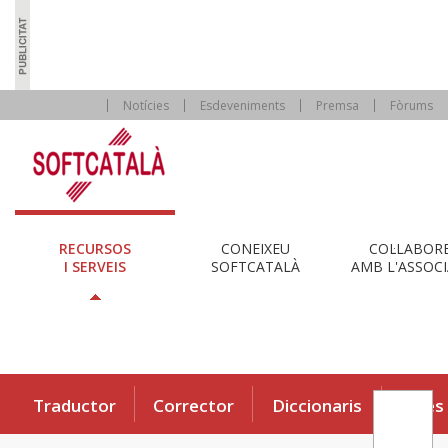
Notícies
Esdeveniments
Premsa
Fòrums
RECURSOS
CONEIXEU
COL·LABOR
I SERVEIS
SOFTCATALÀ
AMB L'ASSOCI
Traductor
Corrector
Diccionaris
Eines