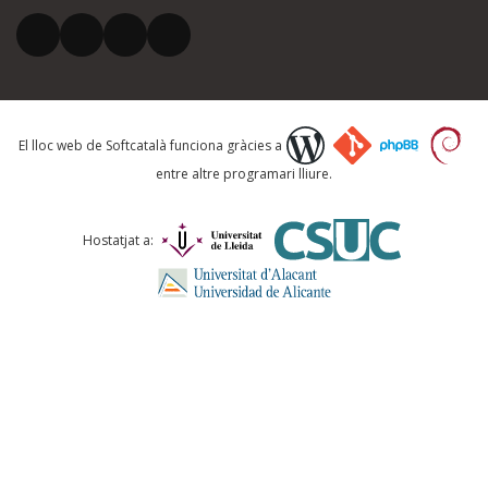
El vostre correu electrònic *
Què proposeu?
El lloc web de Softcatalà funciona gràcies a
entre altre programari lliure.
Comentari *
Hostatjat a:
ENVIA