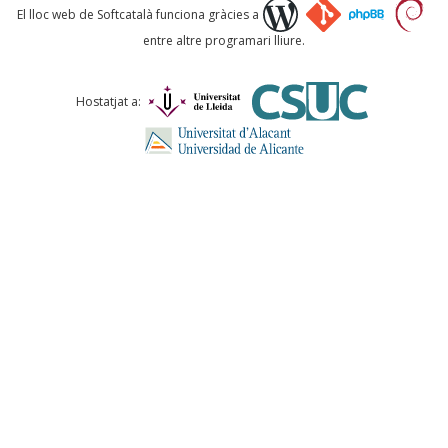
Què proposeu?
El lloc web de Softcatalà funciona gràcies a
entre altre programari lliure.
Comentari *
Hostatjat a:
ENVIA