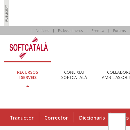
Notícies
Esdeveniments
Premsa
Fòrums
RECURSOS
CONEIXEU
COL·LABOR
I SERVEIS
SOFTCATALÀ
AMB L'ASSOCI
Traductor
Corrector
Diccionaris
Eines