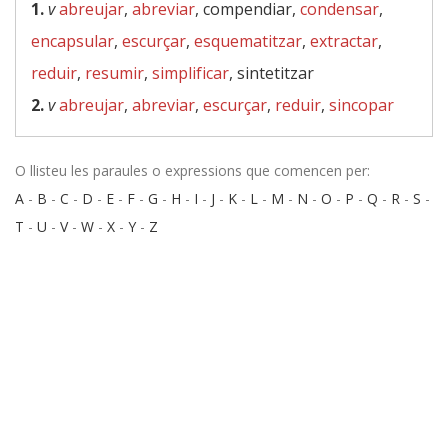
1.
v
abreujar
,
abreviar
, compendiar,
condensar
,
encapsular
,
escurçar
,
esquematitzar
,
extractar
,
reduir
,
resumir
,
simplificar
, sintetitzar
2.
v
abreujar
,
abreviar
,
escurçar
,
reduir
,
sincopar
O llisteu les paraules o expressions que comencen per:
A
-
B
-
C
-
D
-
E
-
F
-
G
-
H
-
I
-
J
-
K
-
L
-
M
-
N
-
O
-
P
-
Q
-
R
-
S
-
T
-
U
-
V
-
W
-
X
-
Y
-
Z