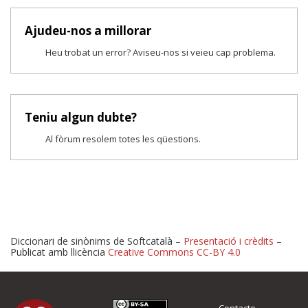
Ajudeu-nos a millorar
Heu trobat un error? Aviseu-nos si veieu cap problema.
Teniu algun dubte?
Al fòrum resolem totes les qüestions.
Diccionari de sinònims de Softcatalà –
Presentació i crèdits
–
Publicat amb llicència
Creative Commons CC-BY 4.0
Proposeu-nos millores o 