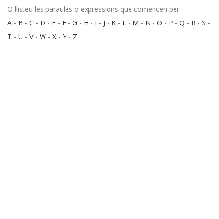
O llisteu les paraules o expressions que comencen per:
A
-
B
-
C
-
D
-
E
-
F
-
G
-
H
-
I
-
J
-
K
-
L
-
M
-
N
-
O
-
P
-
Q
-
R
-
S
-
T
-
U
-
V
-
W
-
X
-
Y
-
Z