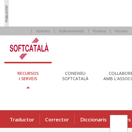
Notícies
Esdeveniments
Premsa
Fòrums
RECURSOS
CONEIXEU
COL·LABOR
I SERVEIS
SOFTCATALÀ
AMB L'ASSOCI
Traductor
Corrector
Diccionaris
Eines