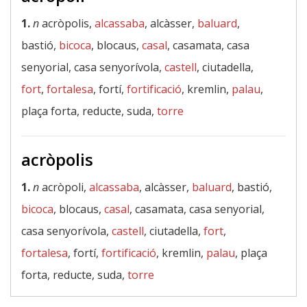
1.
n
acròpolis,
alcassaba
, alcàsser,
baluard
,
bastió,
bicoca
, blocaus,
casal
, casamata, casa
senyorial, casa senyorívola,
castell
, ciutadella,
fort
,
fortalesa
, fortí,
fortificació
, kremlin,
palau
,
plaça forta, reducte, suda,
torre
acròpolis
1.
n
acròpoli,
alcassaba
, alcàsser,
baluard
, bastió,
bicoca
, blocaus,
casal
, casamata, casa senyorial,
casa senyorívola,
castell
, ciutadella,
fort
,
fortalesa
, fortí,
fortificació
, kremlin,
palau
, plaça
forta, reducte, suda,
torre