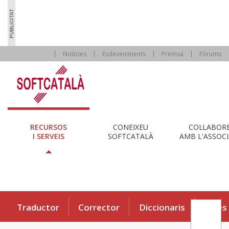
Notícies
Esdeveniments
Premsa
Fòrums
RECURSOS
CONEIXEU
COL·LABOR
I SERVEIS
SOFTCATALÀ
AMB L'ASSOCI
Traductor
Corrector
Diccionaris
Eines