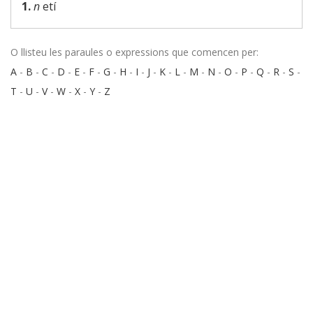
1.
n
etí
O llisteu les paraules o expressions que comencen per:
A
-
B
-
C
-
D
-
E
-
F
-
G
-
H
-
I
-
J
-
K
-
L
-
M
-
N
-
O
-
P
-
Q
-
R
-
S
-
T
-
U
-
V
-
W
-
X
-
Y
-
Z