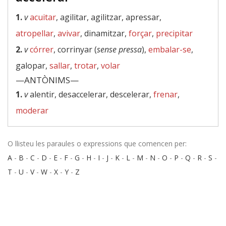
1.
v
acuitar
, agilitar, agilitzar, apressar,
atropellar
,
avivar
, dinamitzar,
forçar
,
precipitar
2.
v
córrer
, corrinyar (
sense pressa
),
embalar-se
,
galopar,
sallar
,
trotar
,
volar
—ANTÒNIMS—
1.
v
alentir, desaccelerar, descelerar,
frenar
,
moderar
O llisteu les paraules o expressions que comencen per:
A
-
B
-
C
-
D
-
E
-
F
-
G
-
H
-
I
-
J
-
K
-
L
-
M
-
N
-
O
-
P
-
Q
-
R
-
S
-
T
-
U
-
V
-
W
-
X
-
Y
-
Z