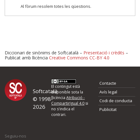
Al fòrum resolem totes les qüestions.
Diccionari de sinònims de Softcatalà –
Presentació i crèdits
–
Publicat amb llicència
Creative Commons CC-BY 4.0
Proposeu-nos millores o 
Contacte
d'errors
El contingut està
Softcatalà
Avís legal
disponible sota la
llicència
Atribució -
© 1998-
Codi de conducta
Si heu trobat un error o voleu proposar alguna millora, ompliu els ca
CompartirIgual 4.0
si
2026
quina és la millora que proposeu o l'error del qual voleu informar-no
no s'indica el
Publicitat
contrari.
El vostre nom *
Seguiu-nos