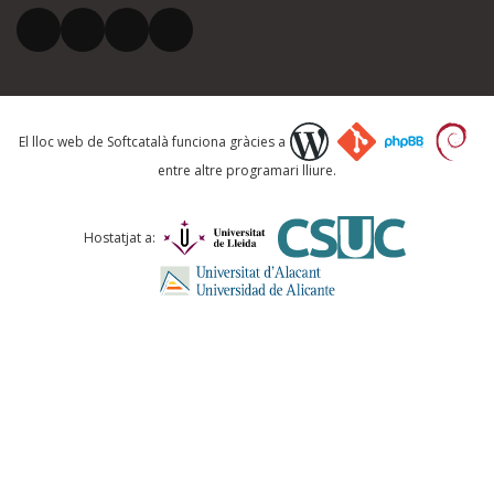
El vostre correu electrònic *
Què proposeu?
El lloc web de Softcatalà funciona gràcies a
entre altre programari lliure.
Comentari *
Hostatjat a:
ENVIA