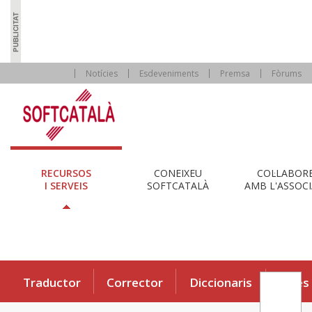
Notícies
Esdeveniments
Premsa
Fòrums
RECURSOS
CONEIXEU
COL·LABOR
I SERVEIS
SOFTCATALÀ
AMB L'ASSOCI
Traductor
Corrector
Diccionaris
Eines