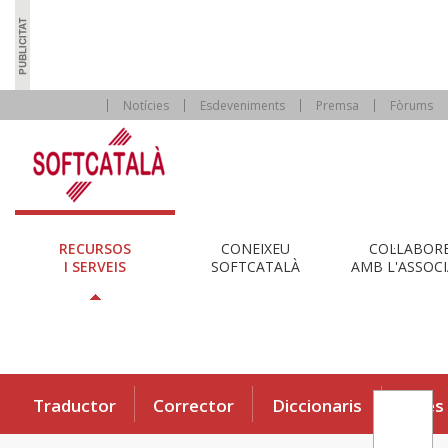
Notícies
Esdeveniments
Premsa
Fòrums
RECURSOS
CONEIXEU
COL·LABOR
I SERVEIS
SOFTCATALÀ
AMB L'ASSOCI
Traductor
Corrector
Diccionaris
Eines