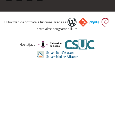
Què proposeu?
El lloc web de Softcatalà funciona gràcies a
entre altre programari lliure.
Comentari *
Hostatjat a:
ENVIA