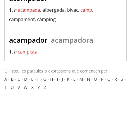
1.
n
acampada
, albergada, bivac,
camp
,
campament, càmping
acampador
acampadora
1.
n
campista
O llisteu les paraules o expressions que comencen per:
A
-
B
-
C
-
D
-
E
-
F
-
G
-
H
-
I
-
J
-
K
-
L
-
M
-
N
-
O
-
P
-
Q
-
R
-
S
-
T
-
U
-
V
-
W
-
X
-
Y
-
Z